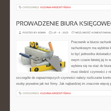
CATEGORIES:
KUCHNIA ARGENTYŃSKA
PROWADZENIE BIURA KSIĘGOW
POSTED BY ADMIN
LIP - 6 - 2025
MOŻLIWOŚĆ KOMENTOWAN
Pracownik w biurze rachun
rachunkowym ma wybitnie ko
to być jednostka doświadc
owym czasie łatwiej jej to w
wybiera się na staż do bi
musi śledzić czynności z 
szczególe do najważniejszych czynności należy rozliczanie kontr
osoby prywatne jak też firmy. Jak najbardziej im znacznie więcej
CATEGORIES:
KUCHNIA ARGENTYŃSKA