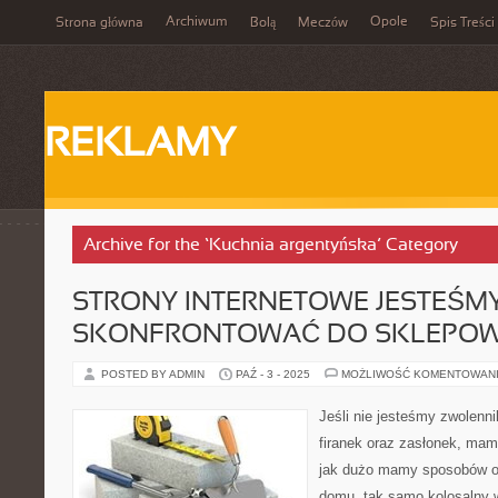
Archiwum
Opole
Strona główna
Bolą
Meczów
Spis Treści
REKLAMY
Archive for the ‘Kuchnia argentyńska’ Category
STRONY INTERNETOWE JESTEŚMY
SKONFRONTOWAĆ DO SKLEPO
POSTED BY ADMIN
PAŹ - 3 - 2025
MOŻLIWOŚĆ KOMENTOWAN
Jeśli nie jesteśmy zwolenn
firanek oraz zasłonek, mam
jak dużo mamy sposobów o
domu, tak samo kolosalny 