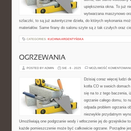
upiększenia okna. To już ni
wytwarzana maszynowo oraz
szlaczki, to są już autentyczne dzieła, do których wykonania m
materiałów. Same firany do salonu szyte są z tak czułych oraz ci
CATEGORIES:
KUCHNIA ARGENTYŃSKA
OGRZEWANIA
POSTED BY ADMIN
SIE - 6 - 2025
MOŻLIWOŚĆ KOMENTOWAN
Dzisiaj coraz więcej ludzi d
kotła CO w swoich domach 
się na to z tego baczenia, i
ogrzanie całego domu, to n
odpada problem ogrzania ob
niezwykle przydatnym wyn
Umożliwiają one podgrzanie wody i wtłoczenie jej do grzejników to
każde pomieszczenie może być całkowicie ogrzane. Porządne jest