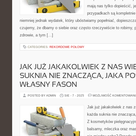
mają nas tylko dopieścić, 
przypadkach są kompletnie 
niemniej jednak wydatek, który ubóstwiamy popełniać, dopieszcz
czujemy, że dbamy o siebie oraz często rzeczywiście to robimy, 
zdrowie, a tym […]
CATEGORIES:
REKORDOWE POŁOWY
JAK JUŻ JAKAKOLWIEK Z NAS WI
SUKNIA NIE ZNACZĄCA, JAKA P
WŁASNY FASON
POSTED BY ADMIN
SIE - 7 - 2025
MOŻLIWOŚĆ KOMENTOWAN
Jak już jakakolwiek z nas z
każda suknia nie znacząca,
Z kosmetyków pielęgnacyjn
balsamy, mleczka oraz masł