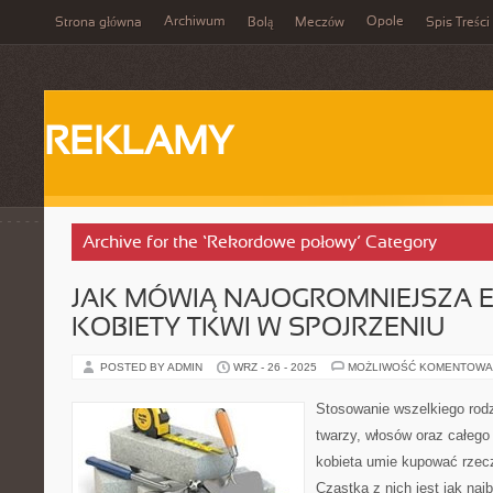
Archiwum
Opole
Strona główna
Bolą
Meczów
Spis Treści
REKLAMY
Archive for the ‘Rekordowe połowy’ Category
JAK MÓWIĄ NAJOGROMNIEJSZA 
KOBIETY TKWI W SPOJRZENIU
POSTED BY ADMIN
WRZ - 26 - 2025
MOŻLIWOŚĆ KOMENTOWA
Stosowanie wszelkiego rodz
twarzy, włosów oraz całego 
kobieta umie kupować rzec
Cząstka z nich jest jak naj