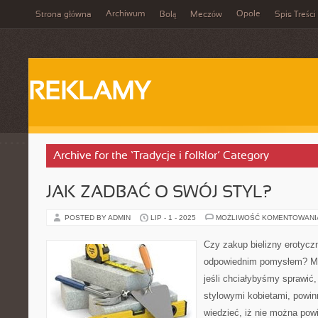
Archiwum
Opole
Strona główna
Bolą
Meczów
Spis Treści
REKLAMY
Archive for the ‘Tradycje i folklor’ Category
JAK ZADBAĆ O SWÓJ STYL?
POSTED BY ADMIN
LIP - 1 - 2025
MOŻLIWOŚĆ KOMENTOWAN
Czy zakup bielizny erotyczn
odpowiednim pomysłem? M
jeśli chciałybyśmy sprawić,
stylowymi kobietami, powi
wiedzieć, iż nie można pow