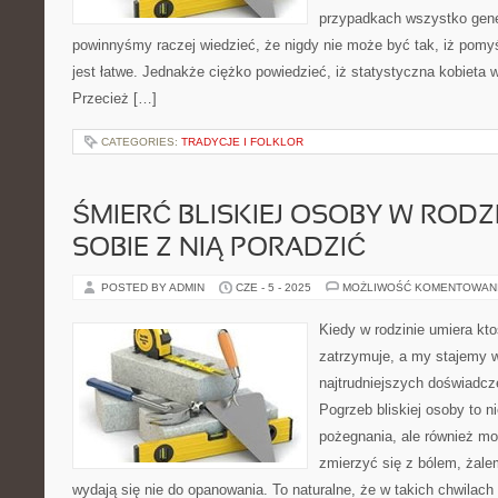
przypadkach wszystko gener
powinnyśmy raczej wiedzieć, że nigdy nie może być tak, iż pomyś
jest łatwe. Jednakże ciężko powiedzieć, iż statystyczna kobieta 
Przecież […]
CATEGORIES:
TRADYCJE I FOLKLOR
ŚMIERĆ BLISKIEJ OSOBY W RODZI
SOBIE Z NIĄ PORADZIĆ
POSTED BY ADMIN
CZE - 5 - 2025
MOŻLIWOŚĆ KOMENTOWAN
Kiedy w rodzinie umiera ktoś
zatrzymuje, a my stajemy 
najtrudniejszych doświadcz
Pogrzeb bliskiej osoby to n
pożegnania, ale również m
zmierzyć się z bólem, żale
wydają się nie do opanowania. To naturalne, że w takich chwilach