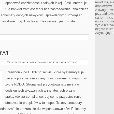
rewolucji, a
opanować codzienność zdalnych lekcji. Jeśli interesuje
drobiazgów. 
Cię konkret zamiast teorii bez zastosowania, znajdziesz
z uwagą, two
przypadkowa
ste schematy dobrych nawyków i sprawdzonych rozwiązań.
są formą ci
narodowe i Kącik rodzica. Idea serwisu jest prosta:
wrócić do si
życie nie za
często z um
zwyczajnych
OWE
PRAWO
026
MOŻLIWOŚĆ KOMENTOWANIA
ZOSTAŁA WYŁĄCZONA
SEKTOROWE
Przewodnik po GDPR to serwis, które systematyzuje
zasady przetwarzania danymi osobowymi po wejściu w
życie RODO. Strona jest przygotowana z myślą o
codziennych wyzwaniach w instytucjach oraz u
praktyków za compliance. Jej cel to przyspieszenie
stosowania przepisów w taki sposób, aby procedury
a jednocześnie zrozumiałe dla współpracowników. Polecamy