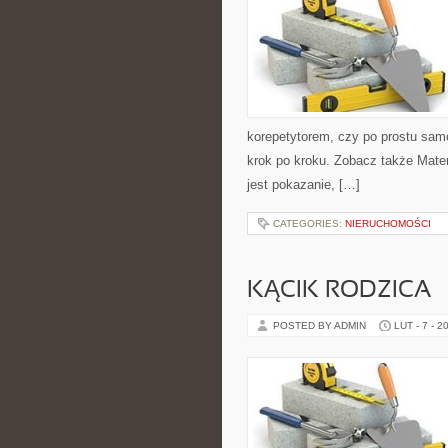
korepetytorem, czy po prostu samo
krok po kroku. Zobacz także Mat
jest pokazanie, […]
CATEGORIES:
NIERUCHOMOŚCI
KĄCIK RODZICA
POSTED BY ADMIN
LUT - 7 - 2