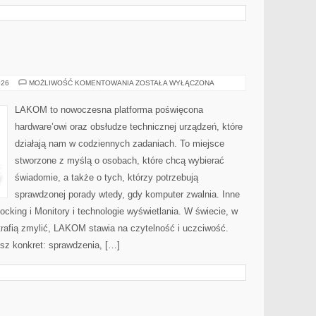
ZASILACZE
026
MOŻLIWOŚĆ KOMENTOWANIA
ZOSTAŁA WYŁĄCZONA
(PSU)
LAKOM to nowoczesna platforma poświęcona
hardware’owi oraz obsłudze technicznej urządzeń, które
działają nam w codziennych zadaniach. To miejsce
stworzone z myślą o osobach, które chcą wybierać
świadomie, a także o tych, którzy potrzebują
sprawdzonej porady wtedy, gdy komputer zwalnia. Inne
locking i Monitory i technologie wyświetlania. W świecie, w
trafią zmylić, LAKOM stawia na czytelność i uczciwość.
sz konkret: sprawdzenia, […]