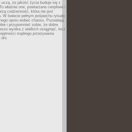
le uczą, że jakość życia buduje się z
To właśnie one, powtarzane cierpliwie i
rzą codzienność, która nie jest
. W świecie pełnym pośpiechu rytuały
chego oporu wobec chaosu. Pozwalają
ebie i przypomnieć sobie, że dobre
wsze wynika z wielkich osiągnięć, lecz
iejętności mądrego przeżywania
 dni.