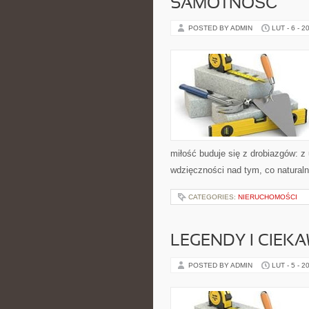
SAMOTNOŚĆ
POSTED BY ADMIN
LUT - 6 - 2
miłość buduje się z drobiazgów: z 
wdzięczności nad tym, co naturaln
CATEGORIES:
NIERUCHOMOŚCI
LEGENDY I CIEK
POSTED BY ADMIN
LUT - 5 - 2