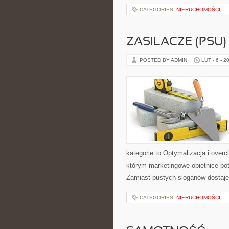
CATEGORIES:
NIERUCHOMOŚCI
ZASILACZE (PSU)
POSTED BY ADMIN
LUT - 6 - 2
kategorie to Optymalizacja i overc
którym marketingowe obietnice po
Zamiast pustych sloganów dostaje
CATEGORIES:
NIERUCHOMOŚCI