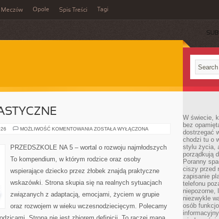
Opole
Tagi
Meczów
Spis Treści
SUB
ASTYCZNE
W świecie, k
bez opamięt
AKTYWNOŚCI
026
MOŻLIWOŚĆ KOMENTOWANIA
ZOSTAŁA WYŁĄCZONA
dostrzegać w
PLASTYCZNE
chodzi tu o 
stylu życia,
PRZEDSZKOLE NA 5 – wortal o rozwoju najmłodszych
porządkują d
To kompendium, w którym rodzice oraz osoby
Poranny spac
ciszy przed 
wspierające dziecko przez żłobek znajdą praktyczne
zapisanie pl
wskazówki. Strona skupia się na realnych sytuacjach
telefonu po
niepozorne, 
związanych z adaptacją, emocjami, życiem w grupie
niezwykle w
osób funkcjo
oraz rozwojem w wieku wczesnodziecięcym. Polecamy
informacyjn
dzicami. Strona nie jest zbiorem definicji. To raczej mapa