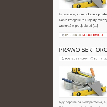
tu poradniki, które pokazują pro
Dobre kategorie to Projekty między
wspierać w przejściu od […]
CATEGORIES:
NIERUCHOMOŚCI
PRAWO SEKTOR
POSTED BY ADMIN
LUT - 7 - 2
były odporne na niedopatrzenia, 