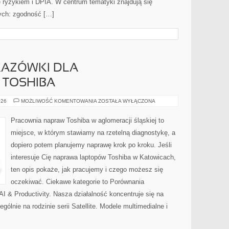
e ryzykiem i DPIA. W centrum tematyki znajdują się
nych: zgodność […]
KAZÓWKI DLA
TOSHIBA
PORADNIKI
026
MOŻLIWOŚĆ KOMENTOWANIA
ZOSTAŁA WYŁĄCZONA
I
WSKAZÓWKI
DLA
Pracownia napraw Toshiba w aglomeracji śląskiej to
UŻYTKOWNIKÓW
TOSHIBA
miejsce, w którym stawiamy na rzetelną diagnostykę, a
dopiero potem planujemy naprawę krok po kroku. Jeśli
interesuje Cię naprawa laptopów Toshiba w Katowicach,
ten opis pokaże, jak pracujemy i czego możesz się
oczekiwać. Ciekawe kategorie to Porównania
 & Productivity. Nasza działalność koncentruje się na
ólnie na rodzinie serii Satellite. Modele multimedialne i