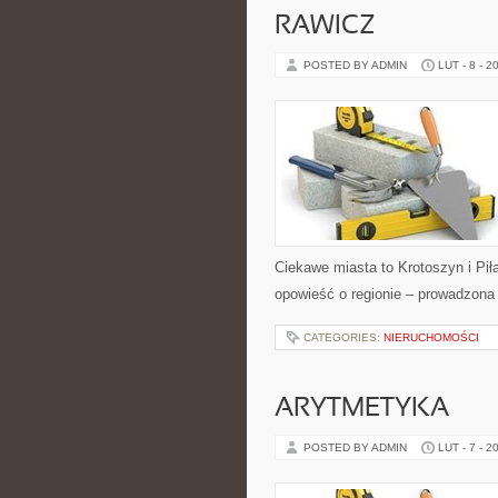
RAWICZ
POSTED BY ADMIN
LUT - 8 - 2
Ciekawe miasta to Krotoszyn i Pił
opowieść o regionie – prowadzona 
CATEGORIES:
NIERUCHOMOŚCI
ARYTMETYKA
POSTED BY ADMIN
LUT - 7 - 2