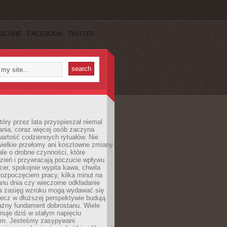
SCRIBE
FACEBOOK
TWITTER
tóry przez lata przyspieszał niemal
ania, coraz więcej osób zaczyna
artość codziennych rytuałów. Nie
wielkie przełomy ani kosztowne zmiany
 ale o drobne czynności, które
zień i przywracają poczucie wpływu.
er, spokojnie wypita kawa, chwila
rozpoczęciem pracy, kilka minut na
anu dnia czy wieczorne odkładanie
za zasięg wzroku mogą wydawać się
lecz w dłuższej perspektywie budują
ażny fundament dobrostanu. Wiele
nuje dziś w stałym napięciu
ym. Jesteśmy zasypywani