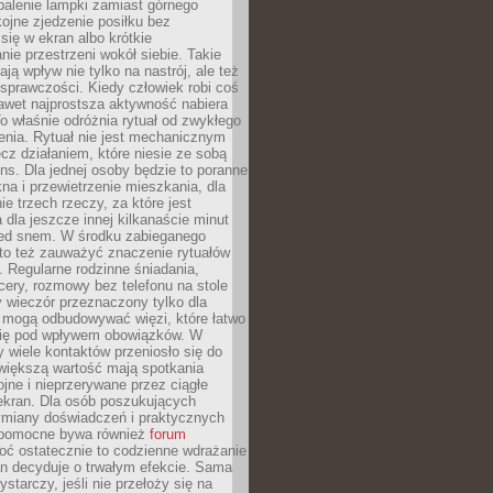
palenie lampki zamiast górnego
kojne zjedzenie posiłku bez
się w ekran albo krótkie
ie przestrzeni wokół siebie. Takie
ją wpływ nie tylko na nastrój, ale też
sprawczości. Kiedy człowiek robi coś
nawet najprostsza aktywność nabiera
o właśnie odróżnia rytuał od zwykłego
enia. Rytuał nie jest mechanicznym
cz działaniem, które niesie ze sobą
ns. Dla jednej osoby będzie to poranne
kna i przewietrzenie mieszkania, dla
ie trzech rzeczy, za które jest
 dla jeszcze innej kilkanaście minut
zed snem. W środku zabieganego
to też zauważyć znaczenie rytuałów
 Regularne rodzinne śniadania,
ery, rozmowy bez telefonu na stole
 wieczór przeznaczony tylko dla
h mogą odbudowywać więzi, które łatwo
 się pod wpływem obowiązków. W
 wiele kontaktów przeniosło się do
 większą wartość mają spotkania
ojne i nieprzerywane przez ciągłe
ekran. Dla osób poszukujących
wymiany doświadczeń i praktycznych
pomocne bywa również
forum
ć ostatecznie to codzienne wdrażanie
n decyduje o trwałym efekcie. Sama
starczy, jeśli nie przełoży się na