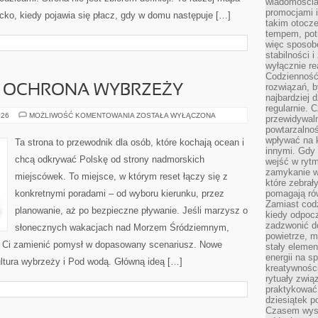
wiadomościam
promocjami 
cko, kiedy pojawia się płacz, gdy w domu następuje […]
takim otocze
tempem, potr
więc sposob
stabilności i
wyłącznie re
Codzienność 
rozwiązań, b
I OCHRONA WYBRZEŻY
najbardziej 
regularnie. 
EKOTURYSTYKA
026
MOŻLIWOŚĆ KOMENTOWANIA
ZOSTAŁA WYŁĄCZONA
przewidywal
I
powtarzalno
OCHRONA
WYBRZEŻY
wpływać na k
Ta strona to przewodnik dla osób, które kochają ocean i
innymi. Gdy 
chcą odkrywać Polskę od strony nadmorskich
wejść w ryt
zamykanie wi
miejscówek. To miejsce, w którym reset łączy się z
które zebrał
konkretnymi poradami – od wyboru kierunku, przez
pomagają ró
Zamiast cod
planowanie, aż po bezpieczne pływanie. Jeśli marzysz o
kiedy odpocz
zadzwonić do
słonecznych wakacjach nad Morzem Śródziemnym,
powietrze, 
gą Ci zamienić pomysł w dopasowany scenariusz. Nowe
stały elemen
energii na 
 kultura wybrzeży i Pod wodą. Główną ideą […]
kreatywnośc
rytuały zwią
praktykować
dziesiątek p
Czasem wyst