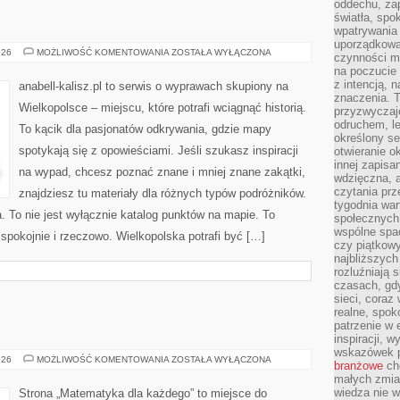
oddechu, za
światła, spo
wpatrywania 
uporządkowan
RAWICZ
026
MOŻLIWOŚĆ KOMENTOWANIA
ZOSTAŁA WYŁĄCZONA
czynności ma
na poczucie 
z intencją, 
anabell-kalisz.pl to serwis o wyprawach skupiony na
znaczenia. T
Wielkopolsce – miejscu, które potrafi wciągnąć historią.
przyzwyczaj
odruchem, le
To kącik dla pasjonatów odkrywania, gdzie mapy
określony se
spotykają się z opowieściami. Jeśli szukasz inspiracji
otwieranie o
innej zapisan
na wypad, chcesz poznać znane i mniej znane zakątki,
wdzięczna, a
czytania pr
znajdziesz tu materiały dla różnych typów podróżników.
tygodnia war
a. To nie jest wyłącznie katalog punktów na mapie. To
społecznych.
wspólne spac
spokojnie i rzeczowo. Wielkopolska potrafi być […]
czy piątkowy
najbliższyc
rozluźniają
czasach, gdy
sieci, coraz
realne, spok
patrzenie w 
inspiracji, 
wskazówek 
ARYTMETYKA
026
MOŻLIWOŚĆ KOMENTOWANIA
ZOSTAŁA WYŁĄCZONA
branżowe
cho
małych zmia
wiedza nie wy
Strona „Matematyka dla każdego” to miejsce do