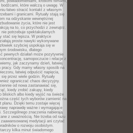
i, powiadomieniami, krótkimi filmami,
i bodźcami, które walczą o uwagę. W
niu łatwo stracić kontakt z własnym
zebami i granicami. Rytuały stają się
em na odzyskanie wewnętrznej
 zbudowanie życia, które nie jest
akcją na to, co przychodzi z zewnątrz.
nie potrzebuje spektakularnych
y stać się lepsza. W praktyce
działają proste nawyki wykonywane
Człowiek szybciej uspokaja się w
nym środowisku, dlatego
ść pewnych działań może pozytywnie
oncentrację, samopoczucie i relacje z
wiemy, jak zaczynamy dzień, łatwiej
m pracy. Gdy mamy własny sposób na
eczoru, łatwiej odpuścić napięcia,
y się przez wiele godzin. Rytuały
wnież ograniczać chaos decyzyjny.
ziennie od nowa zastanawiać się,
ąć, kiedy zrobić zakupy, kiedy
 bliskich albo kiedy wyjść na świeże
można część tych wyborów zamienić na
t planu. Dzięki temu zostaje więcej
sprawy naprawdę ważne i wymagające
i. Szczególnego znaczenia nabierają
zane z uważnością. Nie trzeba od razu
 zaawansowanej medytacji ani czytać
oradników o rozwoju osobistym.
arczy kilka minut świadomego