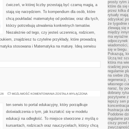
prosty rytm 
ćwiczeń, w której liczby przestają być czarną magią, a
które da się
przez kilka 
stają się narzędziem. To kompendium dla osób, które
rytuały mają
chcą poukładać matematykę od podstaw, oraz dla tych,
odzyskać po
że tygodnie 
którzy potrzebują utrwalenia konkretnych tematów.
zlewają się 
między innym
Niezależnie od tego, czy jesteś uczennicą, rodzicem,
ma wyraźne 
ukiem, znajdziesz tu czytelne przykłady, które prowadzą
odpoczynek 
wiadomości,
ematyka stosowana i Matematyka na maturę. Ideą serwisu
się w biegu.
Pokazują, ki
Uczą też sz
która ma wie
rzadziej poz
regularnie pl
na siebie zb
regeneracji,
własnego cia
naraz, by po
dobrany rytu
KĄCIK
026
MOŻLIWOŚĆ KOMENTOWANIA
ZOSTAŁA WYŁĄCZONA
pozytywne z
RODZICA
lepszy sen p
ten serwis to portal edukacyjny, który porządkuje
koncentracja
frustracja uł
doświadczenia o tym, jak kształcić się w modelu
Podobnie dzi
edukacji na odległość. To miejsce stworzone z myślą o
regularne pr
ciszy przed 
kursantach, rodzicach oraz nauczycielach, którzy chcą
zwyczajność