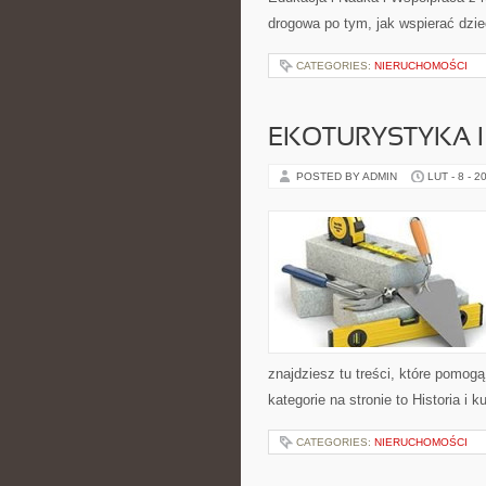
drogowa po tym, jak wspierać dzie
CATEGORIES:
NIERUCHOMOŚCI
EKOTURYSTYKA 
POSTED BY ADMIN
LUT - 8 - 2
znajdziesz tu treści, które pomo
kategorie na stronie to Historia i
CATEGORIES:
NIERUCHOMOŚCI