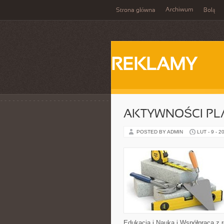
Archiwum
Strona główna
Bolą
REKLAMY
AKTYWNOŚCI PL
POSTED BY ADMIN
LUT - 9 - 2
Edukacja i Nauka i Współpraca z ro