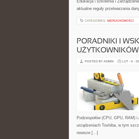
Edukacja i szkolenia i Zarządzani
aktualne reguły przetwarzania da
CATEGORIES:
NIERUCHOMOŚCI
PORADNIKI I WS
UŻYTKOWNIKÓW 
POSTED BY ADMIN
LUT - 6 - 2
Podzespołów (CPU, GPU, RAM) i AI
urządzeniach Toshiba, w tym szczeg
nowsze […]