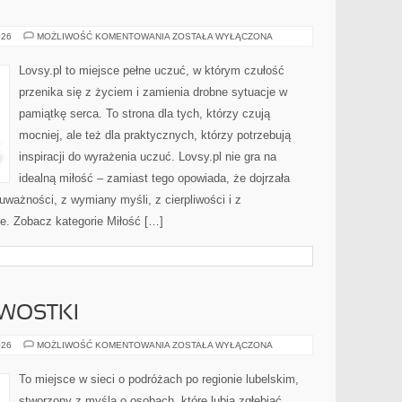
SAMOTNOŚĆ
026
MOŻLIWOŚĆ KOMENTOWANIA
ZOSTAŁA WYŁĄCZONA
Lovsy.pl to miejsce pełne uczuć, w którym czułość
przenika się z życiem i zamienia drobne sytuacje w
pamiątkę serca. To strona dla tych, którzy czują
mocniej, ale też dla praktycznych, którzy potrzebują
inspiracji do wyrażenia uczuć. Lovsy.pl nie gra na
idealną miłość – zamiast tego opowiada, że dojrzała
uważności, z wymiany myśli, z cierpliwości i z
e. Zobacz kategorie Miłość […]
AWOSTKI
LEGENDY
026
MOŻLIWOŚĆ KOMENTOWANIA
ZOSTAŁA WYŁĄCZONA
I
CIEKAWOSTKI
To miejsce w sieci o podróżach po regionie lubelskim,
stworzony z myślą o osobach, które lubią zgłębiać