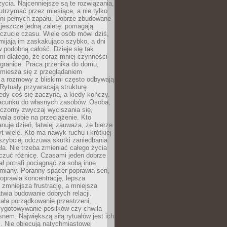
życia. Najcenniejsze są te rozwiązania,
 utrzymać przez miesiące, a nie tylko
dni pełnych zapału. Dobrze zbudowane
 jeszcze jedną zaletę: pomagają
czucie czasu. Wiele osób mówi dziś,
mijają im zaskakująco szybko, a dni
w podobną całość. Dzieje się tak
i dlatego, że coraz mniej czynności
granice. Praca przenika do domu,
miesza się z przeglądaniem
 a rozmowy z bliskimi często odbywają
 Rytuały przywracają strukturę.
edy coś się zaczyna, a kiedy kończy.
acunku do własnych zasobów. Osoba,
czorny zwyczaj wyciszania się,
wala sobie na przeciążenie. Kto
anuje dzień, łatwiej zauważa, że bierze
yt wiele. Kto ma nawyk ruchu i krótkiej
 szybciej odczuwa skutki zaniedbania
ła. Nie trzeba zmieniać całego życia
czuć różnicę. Czasami jeden dobrze
ał potrafi pociągnąć za sobą inne
miany. Poranny spacer poprawia sen,
oprawia koncentrację, lepsza
 zmniejsza frustrację, a mniejsza
atwia budowanie dobrych relacji.
ała porządkowanie przestrzeni,
zygotowywanie posiłków czy chwila
snem. Największą siłą rytuałów jest ich
. Nie obiecują natychmiastowej