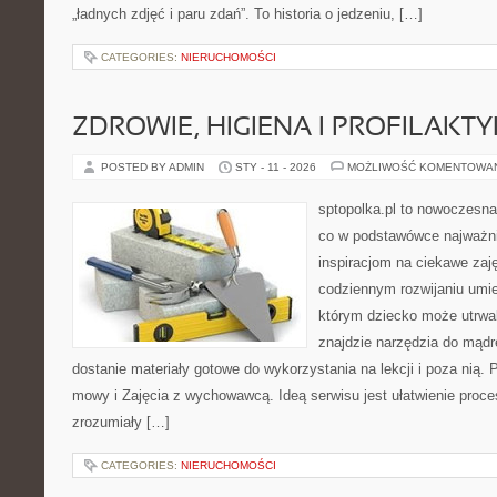
„ładnych zdjęć i paru zdań”. To historia o jedzeniu, […]
CATEGORIES:
NIERUCHOMOŚCI
ZDROWIE, HIGIENA I PROFILAKT
POSTED BY ADMIN
STY - 11 - 2026
MOŻLIWOŚĆ KOMENTOWA
sptopolka.pl to nowoczesna
co w podstawówce najważni
inspiracjom na ciekawe zaj
codziennym rozwijaniu umie
którym dziecko może utrwal
znajdzie narzędzia do mądr
dostanie materiały gotowe do wykorzystania na lekcji i poza nią.
mowy i Zajęcia z wychowawcą. Ideą serwisu jest ułatwienie proces
zrozumiały […]
CATEGORIES:
NIERUCHOMOŚCI