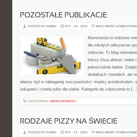
POZOSTAŁE PUBLIKACJE
POSTED BY ADMIN
STY - 14 - 2026
MOŻLIWOŚĆ KOMENTOWA
Mammamia to rodzinne miej
dla młodych odkrywców spo
rodziców. To blog interneto
którzy chcą ubierać siebie 
jednocześnie ładnie. Znajdz
dodatkach i trendach, ale t
własny styl w zabieganej rzeczywistości: między przedszkolem, 
zakupami i chwilą tylko dla siebie. Kategorie do zobaczenia to […
CATEGORIES:
NIERUCHOMOŚCI
RODZAJE PIZZY NA ŚWIECIE
POSTED BY ADMIN
STY - 13 - 2026
MOŻLIWOŚĆ KOMENTOWA