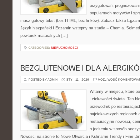
przygotowań, prognozowani
popularnych motywów i spr
masz gotowy tekst (bez HTML, bez linków). Zobacz także Egzami
Język hiszpański i Egzamin wstępny na studia – Chemia. Sqlmed
powtórek maturalnych […]
CATEGORIES:
NIERUCHOMOŚCI
BEZGLUTENOWE I DLA ALERGIK
POSTED BY ADMIN
STY - 11 - 2026
MOŻLIWOŚĆ KOMENTOWA
Witamy w miejscu, które po
i ciekawości świata. Ten bl
przewodnik po restauracjac
najciekawszych regionach g
restauracyjne nowości, cen
o jedzeniu w sposób soczysty
Nowości na stronie to Nowe Otwarcia i Kulinarne Trendy i Fine Dini