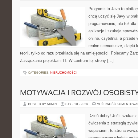
Programista Java to platfo
chcą uczyć się Javy w prakt
programowaniu, ale też dla 
aplikacje i szukają spraw
online, czytelnia, a przede
realne scenariusze, dzięki 
teorii, tylko od razu przekłada się na umiejętności. Polecamy Zarz
Zarządzanie projektami IT. W centrum tej strony […]
CATEGORIES:
NIERUCHOMOŚCI
MOTYWACJA I ROZWÓJ OSOBIST
POSTED BY ADMIN
STY - 10 - 2026
MOŻLIWOŚĆ KOMENTOWA
Dzień dobry! Jeśli szukasz 
ćwiczenia z strategią żywi
wsparciem, to strona www.da
przygotowana właśnie po to