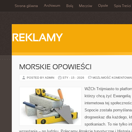
Archiwum
Opole
Strona główna
Bolą
Meczów
Spis Treści
REKLAMY
MORSKIE OPOWIEŚCI
POSTED BY ADMIN
STY - 15 - 2026
MOŻLIWOŚĆ KOMENTOWA
WŻCh Trójmiasto to platform
którzy chcą żyć Ewangelią 
internetowa tej społecznoś
Sopocie została pomyślana
drogowskaz dla każdego, kt
spotkaniach. To nie tylko i
wzrastania – po ludzku. Polecamy Atrakcje turystyczne i Historia