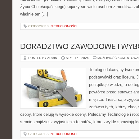
Życia Chrześcijańskiego) kojarzy się wielu osobom z modlitwą za
właśnie ten […]
CATEGORIES:
NIERUCHOMOŚCI
DORADZTWO ZAWODOWE I WYB
POSTED BY ADMIN
STY - 15 - 2026
MOŻLIWOŚĆ KOMENTOWA
To blog edukacyjny tworzon
podstawówki oraz liceum. J
porządkuje wiedzę, a do te
powtórce przed sprawdzian
miejscu. Treści są przygot
zarówno tych, którzy chcą n
osoby, które celują w wysokie oceny. Polecamy Technologie i robo
stronie znajdziesz wyjaśnienia tematów, które zwykle sprawiają kł
CATEGORIES:
NIERUCHOMOŚCI