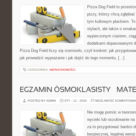
Pizza Dog Field to przestr
pizzy, którzy chcą zgłębiać
tym kultowym plackiem. To 
stylach, ale także o smakac
wypieczonym ciastem, ciąg
dodatkami dopasowanymi do
Pizza Dog Field liczy się rzemiosło, czyli konkret: jak przygotowa
jak prowadzić wyprażanie i jak dojść do tego momentu, […]
CATEGORIES:
NIERUCHOMOŚCI
EGZAMIN ÓSMOKLASISTY – MAT
POSTED BY ADMIN
STY - 12 - 2026
MOŻLIWOŚĆ KOMENTOWA
Nie mogę pomóc w tworzeniu
wycieki lub oszukiwanie na
za to przygotować bardzo d
bezpiecznej, legalnej wersji