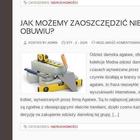
CATEGORIES:
NIERUCHOMOŚCI
JAK MOŻEMY ZAOSZCZĘDZIĆ NI
OBUWIU?
POSTED BY ADMIN
STY - 2 - 2026
MOŻLIWOŚĆ KOMENTOWAN
Odzież damska agatare, ofe
kolekcje Modna odzież dam
czasach wytwarzana przez r
czynnie działają w branży
agatare, to fraza niezwykl
wyszukiwarki internetowe, 
kobiet, wytwarzanych przez firmę Agatare. Są to najlepszej jakoś
są zgodnie z obowiązującymi obecnie trendami, dzięki czemu ka
decyzję na zakupienie odzieży damskiej tej grupy, […]
CATEGORIES:
NIERUCHOMOŚCI