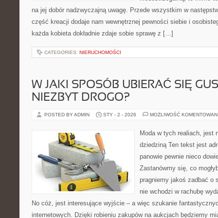
na jej dobór nadzwyczajną uwagę. Przede wszystkim w następstwi
część kreacji dodaje nam wewnętrznej pewności siebie i osobiste
każda kobieta dokładnie zdaje sobie sprawę z […]
CATEGORIES:
NIERUCHOMOŚCI
W JAKI SPOSÓB UBIERAĆ SIĘ GU
NIEZBYT DROGO?
POSTED BY ADMIN
STY - 2 - 2026
MOŻLIWOŚĆ KOMENTOWAN
Moda w tych realiach, jest
dziedziną Ten tekst jest a
panowie pewnie nieco dowie
Zastanówmy się, co mogłyby
pragniemy jakoś zadbać o sw
nie wchodzi w rachubę wyda
No cóż, jest interesujące wyjście – a więc szukanie fantastyczn
internetowych. Dzięki robieniu zakupów na aukcjach będziemy mia