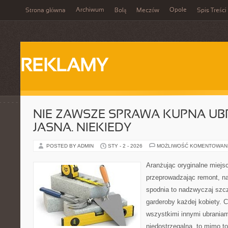
Archiwum
Opole
Strona główna
Bolą
Meczów
Spis Treści
REKLAMY
NIE ZAWSZE SPRAWA KUPNA UBR
JASNA. NIEKIEDY
POSTED BY ADMIN
STY - 2 - 2026
MOŻLIWOŚĆ KOMENTOWAN
Aranżując oryginalne miej
przeprowadzając remont, n
spodnia to nadzwyczaj szcz
garderoby każdej kobiety. 
wszystkimi innymi ubraniam
niedostrzegalną, to mimo t