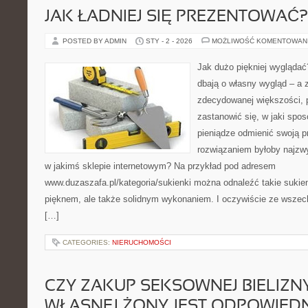
JAK ŁADNIEJ SIĘ PREZENTOWAĆ?
POSTED BY ADMIN
STY - 2 - 2026
MOŻLIWOŚĆ KOMENTOWAN
Jak dużo piękniej wyglądać?
dbają o własny wygląd – a
zdecydowanej większości, 
zastanowić się, w jaki spo
pieniądze odmienić swoją p
rozwiązaniem byłoby najzwy
w jakimś sklepie internetowym? Na przykład pod adresem
www.duzaszafa.pl/kategoria/sukienki można odnaleźć takie sukien
pięknem, ale także solidnym wykonaniem. I oczywiście ze wszec
[…]
CATEGORIES:
NIERUCHOMOŚCI
CZY ZAKUP SEKSOWNEJ BIELIZN
WŁASNEJ ŻONY JEST ODPOWIED