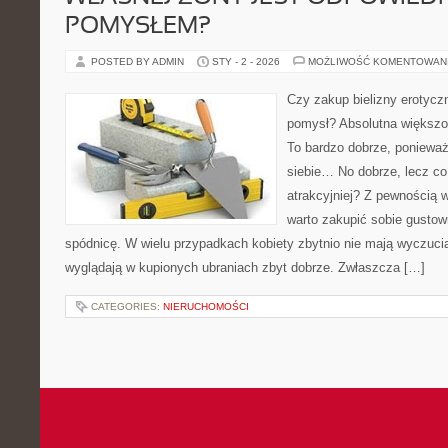
POMYSŁEM?
POSTED BY ADMIN
STY - 2 - 2026
MOŻLIWOŚĆ KOMENTOWAN
Czy zakup bielizny erotyczn
pomysł? Absolutna większoś
To bardzo dobrze, ponieważ
siebie… No dobrze, lecz co
atrakcyjniej? Z pewnością 
warto zakupić sobie gustow
spódnicę. W wielu przypadkach kobiety zbytnio nie mają wyczucia 
wyglądają w kupionych ubraniach zbyt dobrze. Zwłaszcza […]
CATEGORIES:
NIERUCHOMOŚCI