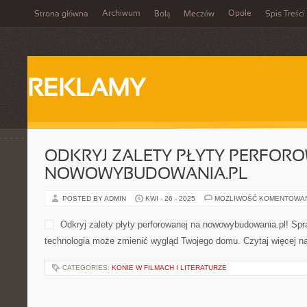
Archiwum
Opole
Strona główna
Bolą
Meczów
Spis Treści
REKLAMY
ODKRYJ ZALETY PŁYTY PERFORO
NOWOWYBUDOWANIA.PL
POSTED BY ADMIN
KWI - 26 - 2025
MOŻLIWOŚĆ KOMENTOWA
Odkryj zalety płyty perforowanej na nowowybudowania.pl! Spr
technologia może zmienić wygląd Twojego domu. Czytaj więcej na
CATEGORIES:
KONIE W FILMACH I LITERATURZE