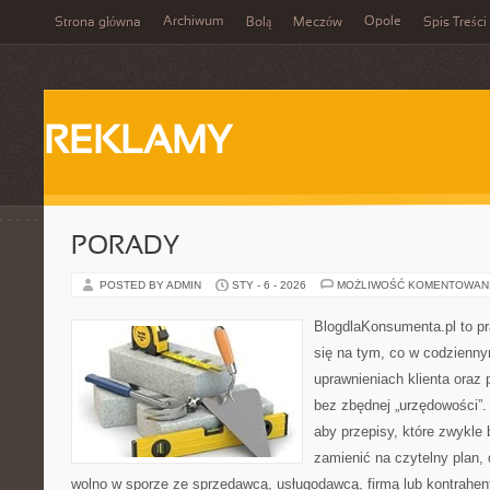
Archiwum
Opole
Strona główna
Bolą
Meczów
Spis Treści
REKLAMY
PORADY
POSTED BY ADMIN
STY - 6 - 2026
MOŻLIWOŚĆ KOMENTOWAN
BlogdlaKonsumenta.pl to pr
się na tym, co w codziennym
uprawnieniach klienta oraz
bez zbędnej „urzędowości”.
aby przepisy, które zwykle 
zamienić na czytelny plan, 
wolno w sporze ze sprzedawcą, usługodawcą, firmą lub kontrahent