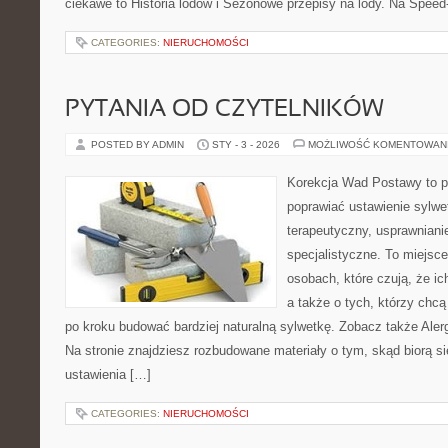
ciekawe to Historia lodów i Sezonowe przepisy na lody. Na Speed
CATEGORIES:
NIERUCHOMOŚCI
PYTANIA OD CZYTELNIKÓW
POSTED BY ADMIN
STY - 3 - 2026
MOŻLIWOŚĆ KOMENTOWAN
Korekcja Wad Postawy to pr
poprawiać ustawienie sylwet
terapeutyczny, usprawniani
specjalistyczne. To miejsc
osobach, które czują, że i
a także o tych, którzy chcą
po kroku budować bardziej naturalną sylwetkę. Zobacz także Alergi
Na stronie znajdziesz rozbudowane materiały o tym, skąd biorą s
ustawienia […]
CATEGORIES:
NIERUCHOMOŚCI