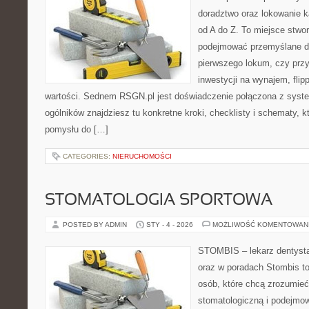
doradztwo oraz lokowanie k
od A do Z. To miejsce stwo
podejmować przemyślane de
pierwszego lokum, czy przy
inwestycji na wynajem, flipp
wartości. Sednem RSGN.pl jest doświadczenie połączona z syst
ogólników znajdziesz tu konkretne kroki, checklisty i schematy, 
pomysłu do […]
CATEGORIES:
NIERUCHOMOŚCI
STOMATOLOGIA SPORTOWA
POSTED BY ADMIN
STY - 4 - 2026
MOŻLIWOŚĆ KOMENTOWAN
STOMBIS – lekarz dentysta
oraz w poradach Stombis to
osób, które chcą zrozumieć 
stomatologiczną i podejmo