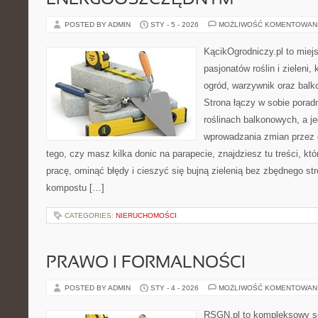
ENERGOOSZCZĘDNYM
POSTED BY ADMIN
STY - 5 - 2026
MOŻLIWOŚĆ KOMENTOWAN
KącikOgrodniczy.pl to miej
pasjonatów roślin i zieleni,
ogród, warzywnik oraz balk
Strona łączy w sobie porad
roślinach balkonowych, a je
wprowadzania zmian przez c
tego, czy masz kilka donic na parapecie, znajdziesz tu treści, k
pracę, ominąć błędy i cieszyć się bujną zielenią bez zbędnego s
kompostu […]
CATEGORIES:
NIERUCHOMOŚCI
PRAWO I FORMALNOŚCI
POSTED BY ADMIN
STY - 4 - 2026
MOŻLIWOŚĆ KOMENTOWAN
RSGN.pl to kompleksowy se