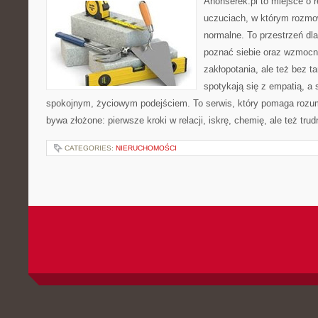
Anonserek.pl to miejsce o r
uczuciach, w którym rozmo
normalne. To przestrzeń dla
poznać siebie oraz wzmocni
zakłopotania, ale też bez ta
spotykają się z empatią, a 
spokojnym, życiowym podejściem. To serwis, który pomaga rozum
bywa złożone: pierwsze kroki w relacji, iskrę, chemię, ale też tr
CATEGORIES:
NIERUCHOMOŚCI