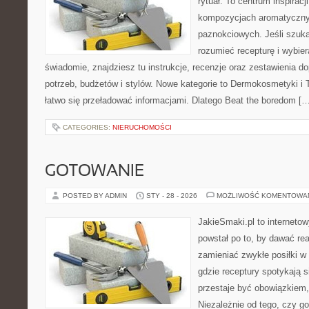
rytuał. To centrum inspirac
kompozycjach aromatyczny
paznokciowych. Jeśli szukas
rozumieć recepturę i wybier
świadomie, znajdziesz tu instrukcje, recenzje oraz zestawienia 
potrzeb, budżetów i stylów. Nowe kategorie to Dermokosmetyki i 
łatwo się przeładować informacjami. Dlatego Beat the boredom […
CATEGORIES:
NIERUCHOMOŚCI
GOTOWANIE
POSTED BY ADMIN
STY - 28 - 2026
MOŻLIWOŚĆ KOMENTOWA
JakieSmaki.pl to internetow
powstał po to, by dawać rea
zamieniać zwykłe posiłki w
gdzie receptury spotykają s
przestaje być obowiązkiem,
Niezależnie od tego, czy go