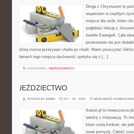
Droga z Chrystusem to porta
wsparciem w zwykłym życiu
miejsce dla osób, które ch
pogłębiać relację z Jezuse
świetle Ewangelii. Cała idea
przekonanie nie jest dodatk
którą można przeżywać chwila po chwili. Warto przeczytać Sikhi
łamach tego miejsca duchowość spotyka się z […]
CATEGORIES:
NIERUCHOMOŚCI
JEŹDZIECTWO
POSTED BY ADMIN
STY - 30 - 2026
MOŻLIWOŚĆ KOMENTOWA
Ikarion.pl to nowoczesna pl
wiedzę z motywacją. To mie
które cenią konkret, ale je
nowe pomysły. Całość zost