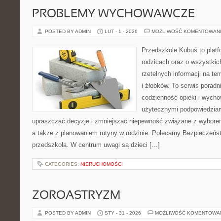
PROBLEMY WYCHOWAWCZE
POSTED BY ADMIN
LUT - 1 - 2026
MOŻLIWOŚĆ KOMENTOWAN
Przedszkole Kubuś to plat
rodzicach oraz o wszystkic
rzetelnych informacji na t
i żłobków. To serwis porad
codzienność opieki i wycho
użytecznymi podpowiedziami
upraszczać decyzje i zmniejszać niepewność związane z wyborem
a także z planowaniem rutyny w rodzinie. Polecamy Bezpieczeńs
przedszkola. W centrum uwagi są dzieci […]
CATEGORIES:
NIERUCHOMOŚCI
ZOROASTRYZM
POSTED BY ADMIN
STY - 31 - 2026
MOŻLIWOŚĆ KOMENTOWA