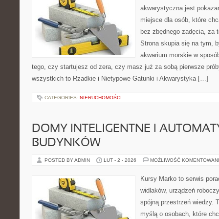
akwarystyczna jest pokazan
miejsce dla osób, które ch
bez zbędnego zadęcia, za t
Strona skupia się na tym, 
akwarium morskie w sposób
tego, czy startujesz od zera, czy masz już za sobą pierwsze prób
wszystkich to Rzadkie i Nietypowe Gatunki i Akwarystyka […]
CATEGORIES:
NIERUCHOMOŚCI
DOMY INTELIGENTNE I AUTOMA
BUDYNKÓW
POSTED BY ADMIN
LUT - 2 - 2026
MOŻLIWOŚĆ KOMENTOWAN
Kursy Marko to serwis pora
widlaków, urządzeń robocz
spójną przestrzeń wiedzy. 
myślą o osobach, które chc