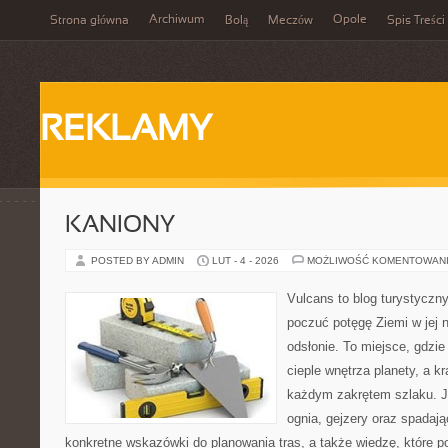
Archiwum
Opole
Strona główna
Bolą
Meczów
Spis Treści
REKLAMY
KANIONY
POSTED BY ADMIN
LUT - 4 - 2026
MOŻLIWOŚĆ KOMENTOWAN
Vulcans to blog turystyczny
poczuć potęgę Ziemi w jej n
odsłonie. To miejsce, gdzie
cieple wnętrza planety, a kr
każdym zakrętem szlaku. Je
ognia, gejzery oraz spadają
konkretne wskazówki do planowania tras, a także wiedzę, które 