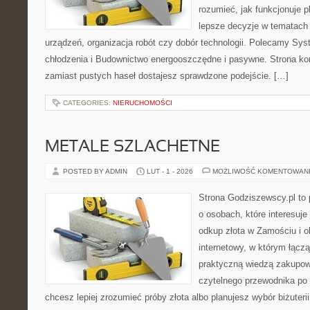
rozumieć, jak funkcjonuje 
lepsze decyzje w tematach 
urządzeń, organizacja robót czy dobór technologii. Polecamy Sys
chłodzenia i Budownictwo energooszczędne i pasywne. Strona kon
zamiast pustych haseł dostajesz sprawdzone podejście. […]
CATEGORIES:
NIERUCHOMOŚCI
METALE SZLACHETNE
POSTED BY ADMIN
LUT - 1 - 2026
MOŻLIWOŚĆ KOMENTOWAN
Strona Godziszewscy.pl to 
o osobach, które interesuje 
odkup złota w Zamościu i o
internetowy, w którym łącz
praktyczną wiedzą zakupow
czytelnego przewodnika po 
chcesz lepiej zrozumieć próby złota albo planujesz wybór biżuterii