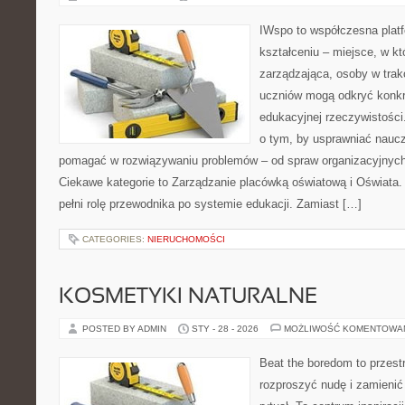
IWspo to współczesna plat
kształceniu – miejsce, w 
zarządzająca, osoby w trakc
uczniów mogą odkryć konkr
edukacyjnej rzeczywistości
o tym, by usprawniać naucz
pomagać w rozwiązywaniu problemów – od spraw organizacyjnych
Ciekawe kategorie to Zarządzanie placówką oświatową i Oświata.
pełni rolę przewodnika po systemie edukacji. Zamiast […]
CATEGORIES:
NIERUCHOMOŚCI
KOSMETYKI NATURALNE
POSTED BY ADMIN
STY - 28 - 2026
MOŻLIWOŚĆ KOMENTOWA
Beat the boredom to przest
rozproszyć nudę i zamienić