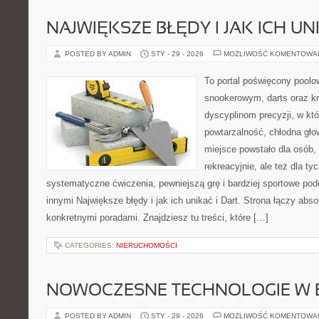
NAJWIĘKSZE BŁĘDY I JAK ICH UN
POSTED BY ADMIN
STY - 29 - 2026
MOŻLIWOŚĆ KOMENTOWA
To portal poświęcony poolo
snookerowym, darts oraz k
dyscyplinom precyzji, w któ
powtarzalność, chłodna gło
miejsce powstało dla osób,
rekreacyjnie, ale też dla ty
systematyczne ćwiczenia, pewniejszą grę i bardziej sportowe po
innymi Największe błędy i jak ich unikać i Dart. Strona łączy ab
konkretnymi poradami. Znajdziesz tu treści, które […]
CATEGORIES:
NIERUCHOMOŚCI
NOWOCZESNE TECHNOLOGIE W 
POSTED BY ADMIN
STY - 29 - 2026
MOŻLIWOŚĆ KOMENTOWA