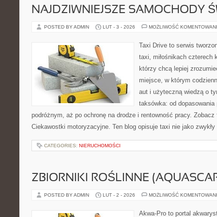
NAJDZIWNIEJSZE SAMOCHODY Ś
POSTED BY ADMIN
LUT - 3 - 2026
MOŻLIWOŚĆ KOMENTOWAN
Taxi Drive to serwis tworz
taxi, miłośnikach czterech 
którzy chcą lepiej zrozumi
miejsce, w którym codzienn
aut i użyteczną wiedzą o t
taksówka: od dopasowania p
podróżnym, aż po ochronę na drodze i rentowność pracy. Zobacz t
Ciekawostki motoryzacyjne. Ten blog opisuje taxi nie jako zwykły
CATEGORIES:
NIERUCHOMOŚCI
ZBIORNIKI ROŚLINNE (AQUASCAP
POSTED BY ADMIN
LUT - 2 - 2026
MOŻLIWOŚĆ KOMENTOWAN
Akwa-Pro to portal akwarys