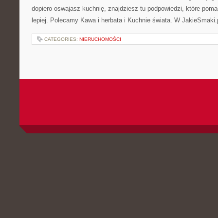
dopiero oswajasz kuchnię, znajdziesz tu podpowiedzi, które poma
lepiej. Polecamy Kawa i herbata i Kuchnie świata. W JakieSmaki.p
CATEGORIES:
NIERUCHOMOŚCI