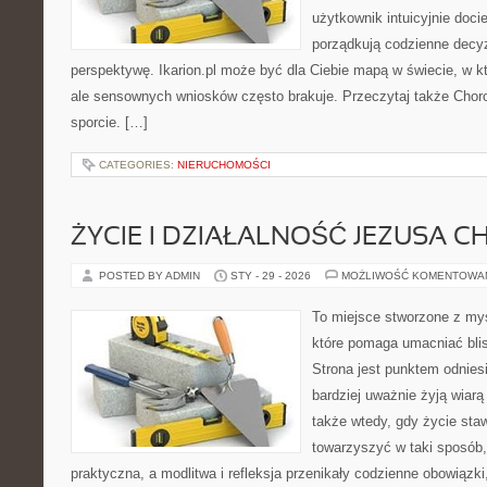
użytkownik intuicyjnie docie
porządkują codzienne decyz
perspektywę. Ikarion.pl może być dla Ciebie mapą w świecie, w kt
ale sensownych wniosków często brakuje. Przeczytaj także Chorob
sporcie. […]
CATEGORIES:
NIERUCHOMOŚCI
ŻYCIE I DZIAŁALNOŚĆ JEZUSA 
POSTED BY ADMIN
STY - 29 - 2026
MOŻLIWOŚĆ KOMENTOWA
To miejsce stworzone z myś
które pomaga umacniać bli
Strona jest punktem odniesi
bardziej uważnie żyją wiarą 
także wtedy, gdy życie staw
towarzyszyć w taki sposób
praktyczna, a modlitwa i refleksja przenikały codzienne obowiązki