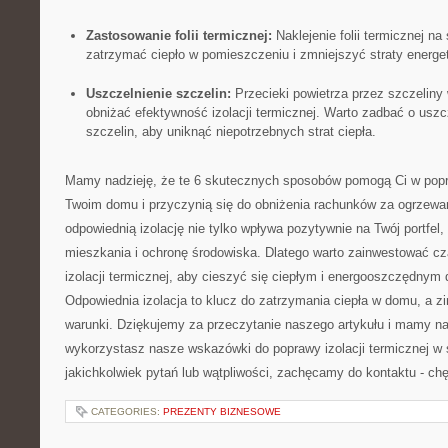
Zastosowanie folii termicznej:
Naklejenie folii termicznej‌ 
zatrzymać ciepło⁣ w⁣ pomieszczeniu i ⁣zmniejszyć ⁢straty energ
Uszczelnienie szczelin:
Przecieki ⁢powietrza przez ⁢szczelin
obniżać efektywność izolacji‍ termicznej. Warto zadbać ⁢o uszc
szczelin, ⁤aby uniknąć niepotrzebnych strat ciepła.
Mamy nadzieję, ⁤że te 6 skutecznych sposobów‌ pomogą Ci w popraw
Twoim domu i⁢ przyczynią się do ‍obniżenia rachunków za⁤ ogrzewan
odpowiednią izolację nie tylko wpływa pozytywnie na Twój portfel,‌ 
mieszkania i ochronę środowiska.⁢ Dlatego warto zainwestować cz
izolacji termicznej, ‌aby ⁤cieszyć ⁣się ciepłym i energooszczędnym
Odpowiednia izolacja to klucz do zatrzymania​ ciepła w domu, ⁢a 
⁤warunki. ⁢Dziękujemy za przeczytanie naszego artykułu i mamy n
wykorzystasz nasze⁣ wskazówki do‍ poprawy izolacji termicznej w
jakichkolwiek pytań⁢ lub wątpliwości, zachęcamy⁢ do kontaktu‌ -⁢ 
CATEGORIES:
PREZENTY BIZNESOWE