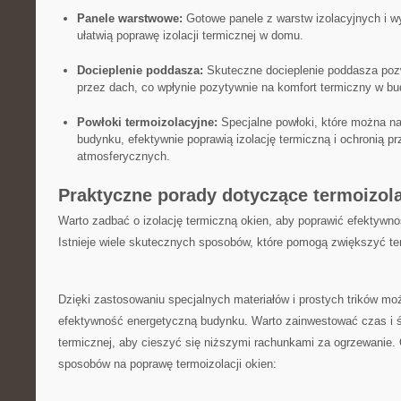
Panele warstwowe:
Gotowe panele z warstw⁤ izolacyjnych i 
‌ułatwią poprawę izolacji termicznej‌ w ⁤domu.
Docieplenie ‍poddasza:
Skuteczne ​docieplenie ‍poddasza pozwol
przez dach,⁣ co wpłynie pozytywnie na ‍komfort termiczny w b
Powłoki termoizolacyjne:
⁤Specjalne powłoki, które można na
budynku, efektywnie poprawią izolację termiczną i⁢ ochronią p
atmosferycznych.
Praktyczne porady​ dotyczące ​termoizola
Warto zadbać o izolację termiczną okien, aby poprawić⁢ efektywno
⁣Istnieje ​wiele skutecznych​ sposobów, ⁤które pomogą zwiększyć te
Dzięki ‌zastosowaniu specjalnych materiałów⁤ i prostych trików m
efektywność energetyczną budynku. ​Warto zainwestować‌ czas ​i śro
termicznej, aby ‌cieszyć się‍ niższymi ‍rachunkami za ‌ogrzewanie.
⁤sposobów na poprawę termoizolacji ‌okien: