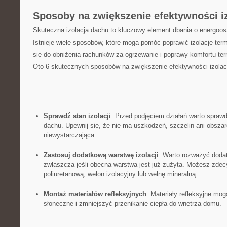
Sposoby‍ na zwiększenie efektywności i
Skuteczna izolacja dachu ⁤to kluczowy element dbania o ⁣energo
Istnieje ⁢wiele ⁣sposobów, które mogą ‍pomóc poprawić izolację te
się do obniżenia rachunków za ogrzewanie i poprawy ⁤komfortu 
Oto 6 ⁢skutecznych sposobów na ⁤zwiększenie efektywności izolac
Sprawdź stan izolacji
: Przed podjęciem ⁢działań warto sprawd
dachu. Upewnij się, że nie ma uszkodzeń, szczelin ani obszaró
niewystarczająca.
Zastosuj ⁤dodatkową warstwę izolacji
: Warto rozważyć​ doda
‍zwłaszcza jeśli obecna warstwa ⁣jest już ‌zużyta. Możesz zdec
poliuretanową,​ welon izolacyjny lub wełnę mineralną.
Montaż materiałów⁢ refleksyjnych
: Materiały refleksyjne mogą
słoneczne ​i​ zmniejszyć przenikanie​ ciepła⁤ do⁢ wnętrza domu.