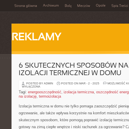
Archiwum
Opole
Strona główna
Bolą
Meczów
Spis Treści
REKLAMY
6 SKUTECZNYCH SPOSOBÓW N
IZOLACJI TERMICZNEJ W DOMU
POSTED BY ADMIN
POSTED ON MAR - 2 - 2025
MOŻLIWOŚĆ 
WYŁĄCZONA
Tagi:
energooszczędność
,
izolacja termiczna
,
oszczędność energi
na izolację
,
termoizolacja
Izolacja termiczna w domu‌ nie tylko ⁣pomaga‍ zaoszczędzić pienią
ogrzewanie, ​ale także‌ wpływa ⁢korzystnie ⁣na⁢ komfort mieszkańców.
skutecznym‍ sposobom, które pomogą poprawić ⁤izolację ‌termiczn
gotowy na zimą⁣ ciepłe wnętrze i niski rachunek ‌za ogrzewanie? C