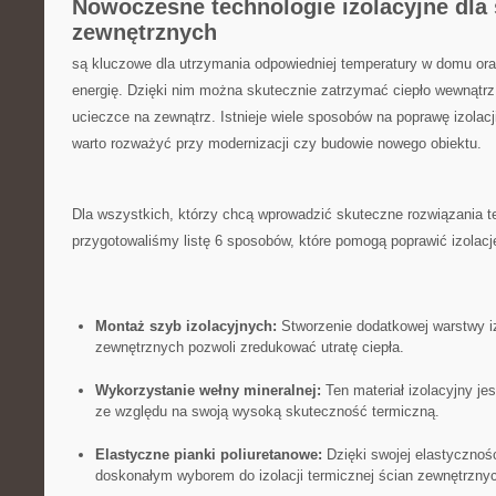
Nowoczesne technologie izolacyjne‌ dla 
zewnętrznych
są kluczowe dla utrzymania odpowiedniej temperatury w domu ora
energię. ⁤Dzięki nim można skutecznie zatrzymać ciepło wewnątrz
‌ucieczce‍ na ⁣zewnątrz. Istnieje ‌wiele ⁣sposobów na poprawę⁢ izolac
warto rozważyć przy modernizacji czy budowie nowego⁣ obiektu.
Dla ​wszystkich, którzy chcą​ wprowadzić skuteczne rozwiązania​ t
przygotowaliśmy listę 6 sposobów, które pomogą poprawić izolac
Montaż szyb ⁢izolacyjnych:
Stworzenie​ dodatkowej warstwy iz
‌zewnętrznych pozwoli zredukować ​utratę ciepła.
Wykorzystanie ⁤wełny mineralnej:
Ten ‍materiał izolacyjny j
ze ⁣względu na swoją wysoką skuteczność termiczną.
Elastyczne⁢ pianki poliuretanowe:
‍Dzięki swojej elastycznośc
doskonałym ‍wyborem‍ do izolacji termicznej ścian zewnętrzny