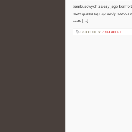
bambusowych zależy jego komfort i
rozwiązania są naprawdę nowoczesne
czas […]
CATEGORIES:
PRO-EXPERT