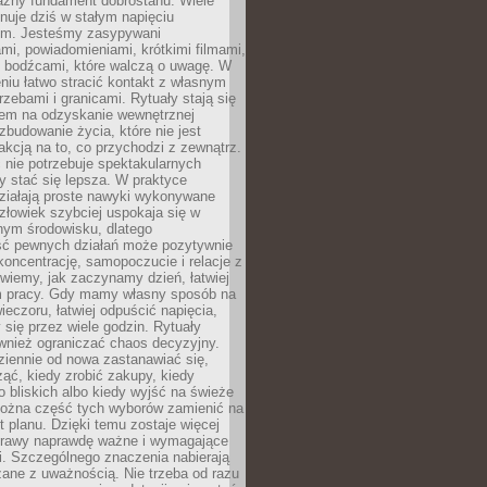
ażny fundament dobrostanu. Wiele
nuje dziś w stałym napięciu
ym. Jesteśmy zasypywani
i, powiadomieniami, krótkimi filmami,
i bodźcami, które walczą o uwagę. W
niu łatwo stracić kontakt z własnym
zebami i granicami. Rytuały stają się
em na odzyskanie wewnętrznej
 zbudowanie życia, które nie jest
akcją na to, co przychodzi z zewnątrz.
nie potrzebuje spektakularnych
y stać się lepsza. W praktyce
działają proste nawyki wykonywane
Człowiek szybciej uspokaja się w
nym środowisku, dlatego
ść pewnych działań może pozytywnie
oncentrację, samopoczucie i relacje z
wiemy, jak zaczynamy dzień, łatwiej
m pracy. Gdy mamy własny sposób na
eczoru, łatwiej odpuścić napięcia,
y się przez wiele godzin. Rytuały
wnież ograniczać chaos decyzyjny.
ziennie od nowa zastanawiać się,
ąć, kiedy zrobić zakupy, kiedy
 bliskich albo kiedy wyjść na świeże
można część tych wyborów zamienić na
t planu. Dzięki temu zostaje więcej
sprawy naprawdę ważne i wymagające
i. Szczególnego znaczenia nabierają
zane z uważnością. Nie trzeba od razu