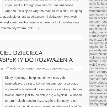
niezwykle w
osób funkcjo
stylu, według którego powinno być zaaranżowane
informacyjn
wnętrza. Dzisiejsze wnętrza mają to do siebie, że łączą
wiadomościam
promocjami 
ka przepleciona jest współczesnymi dodatkami typu web
takim otocze
tempem, potr
ak większość osób stawia właściwie na funkcjonalne oraz
więc sposob
 minimalistycznym, bez […]
stabilności i
wyłącznie re
Codzienność 
rozwiązań, b
najbardziej 
regularnie. 
przewidywal
IEL DZIECIĘCĄ –
powtarzalno
wpływać na k
 ASPEKTY DO ROZWAŻENIA
innymi. Gdy 
wejść w ryt
zamykanie wi
WYBIERAJĄC
025
MOŻLIWOŚĆ KOMENTOWANIA
ZOSTAŁA WYŁĄCZONA
POŚCIEL
które zebrał
DZIECIĘCĄ
pomagają ró
–
Kiedy myślimy o bezpieczeństwie naszych
Zamiast cod
NAJWAŻNIEJSZE
ASPEKTY
kiedy odpocz
najmłodszych, często koncentrujemy się na wyborze
DO
zadzwonić do
ROZWAŻENIA
odpowiednich zabawek, karmienia czy edukacji. Jednak
powietrze, 
stały elemen
równie istotne jest to, co dzieje się w sypialni. W końcu
energii na 
kreatywnośc
to tam maluch spędza dużą część dnia i nocy, a od
rytuały zwią
jakości pościeli dziecięcej, prześcieradeł oraz kocyków