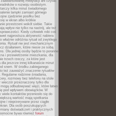
 zaawansowanej medytacji ani czytać
oradników o rozwoju osobistym.
arczy kilka minut świadomego
palenie lampki zamiast górnego
kojne zjedzenie posiłku bez
się w ekran albo krótkie
ie przestrzeni wokół siebie. Takie
ją wpływ nie tylko na nastrój, ale też
sprawczości. Kiedy człowiek robi coś
nawet najprostsza aktywność nabiera
o właśnie odróżnia rytuał od zwykłego
enia. Rytuał nie jest mechanicznym
cz działaniem, które niesie ze sobą
ns. Dla jednej osoby będzie to poranne
kna i przewietrzenie mieszkania, dla
ie trzech rzeczy, za które jest
 dla jeszcze innej kilkanaście minut
zed snem. W środku zabieganego
to też zauważyć znaczenie rytuałów
 Regularne rodzinne śniadania,
ery, rozmowy bez telefonu na stole
 wieczór przeznaczony tylko dla
h mogą odbudowywać więzi, które łatwo
 się pod wpływem obowiązków. W
 wiele kontaktów przeniosło się do
 większą wartość mają spotkania
ojne i nieprzerywane przez ciągłe
ekran. Dla osób poszukujących
wymiany doświadczeń i praktycznych
pomocne bywa również
forum