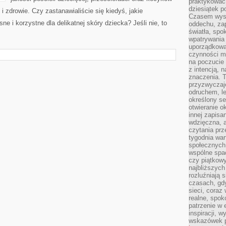
praktykować
dziesiątek p
 zdrowie. Czy zastanawialiście się kiedyś, jakie
Czasem wyst
 i korzystne dla delikatnej skóry dziecka? Jeśli nie, to
oddechu, za
światła, spo
wpatrywania 
uporządkowan
czynności ma
na poczucie 
z intencją, 
znaczenia. T
przyzwyczaj
odruchem, le
określony se
otwieranie o
innej zapisan
wdzięczna, a
czytania pr
tygodnia war
społecznych.
wspólne spac
czy piątkowy
najbliższyc
rozluźniają
czasach, gdy
sieci, coraz
realne, spok
patrzenie w 
inspiracji, 
wskazówek 