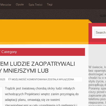
Opole
Tagi
Meczów
Spis Treści
SUB
t’ Category
TEM LUDZIE ZAOPATRYWALI
W świecie, k
Y MNIEJSZYMI LUB
bez opamięt
dostrzegać w
chodzi tu o 
JAK
 2025
MOŻLIWOŚĆ KOMENTOWANIA
ZOSTAŁA WYŁĄCZONA
stylu życia,
ŚWIAT
ŚWIATEM
porządkują d
LUDZIE
Trądzik jest światową chorobą skóry ludzi młodych
Poranny spac
ZAOPATRYWALI
ciszy przed 
WŁASNE
wchodzących Projektanci wnętrz zanim przystąpią do
SIEDZIBY
zapisanie pl
MNIEJSZYMI
telefonu po
adaptacji planu, omawiają się ze swoimi
LUB
niepozorne, 
zleceniodawcami w celu uzgodnienia ich preferencji i