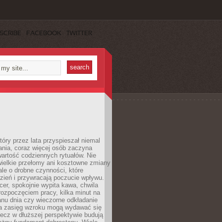
SCRIBE
FACEBOOK
TWITTER
tóry przez lata przyspieszał niemal
ania, coraz więcej osób zaczyna
artość codziennych rytuałów. Nie
wielkie przełomy ani kosztowne zmiany
 ale o drobne czynności, które
zień i przywracają poczucie wpływu.
er, spokojnie wypita kawa, chwila
rozpoczęciem pracy, kilka minut na
anu dnia czy wieczorne odkładanie
za zasięg wzroku mogą wydawać się
lecz w dłuższej perspektywie budują