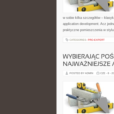
w sobie kilka szczegółów – klasy
application development. Acz jedn
praktyczne pomieszczenia w stylu
CATEGORIES:
PRO-EXPERT
WYBIERAJĄC POŚC
NAJWAŻNIEJSZE
POSTED BY ADMIN
CZE - 8 - 2