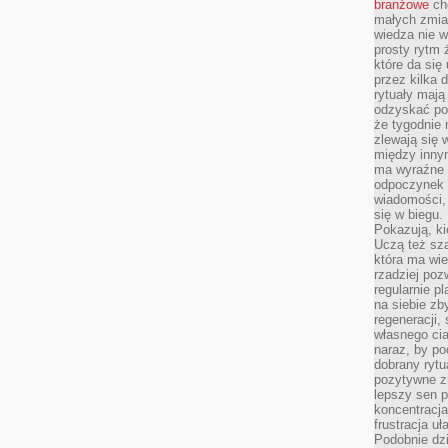
branżowe
cho
małych zmia
wiedza nie wy
prosty rytm 
które da się
przez kilka 
rytuały mają
odzyskać po
że tygodnie 
zlewają się 
między innym
ma wyraźne 
odpoczynek 
wiadomości,
się w biegu.
Pokazują, ki
Uczą też sz
która ma wie
rzadziej poz
regularnie pl
na siebie zb
regeneracji,
własnego cia
naraz, by po
dobrany rytu
pozytywne z
lepszy sen p
koncentracja
frustracja uł
Podobnie dzi