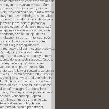
ć ostatecznie to codzienne wdrażanie
n decyduje o trwałym efekcie. Sama
starczy, jeśli nie przełoży się na
życia. Najcenniejsze są te rozwiązania,
 utrzymać przez miesiące, a nie tylko
dni pełnych zapału. Dobrze zbudowane
 jeszcze jedną zaletę: pomagają
czucie czasu. Wiele osób mówi dziś,
mijają im zaskakująco szybko, a dni
w podobną całość. Dzieje się tak
i dlatego, że coraz mniej czynności
granice. Praca przenika do domu,
miesza się z przeglądaniem
 a rozmowy z bliskimi często odbywają
 Rytuały przywracają strukturę.
edy coś się zaczyna, a kiedy kończy.
acunku do własnych zasobów. Osoba,
czorny zwyczaj wyciszania się,
wala sobie na przeciążenie. Kto
anuje dzień, łatwiej zauważa, że bierze
yt wiele. Kto ma nawyk ruchu i krótkiej
 szybciej odczuwa skutki zaniedbania
ła. Nie trzeba zmieniać całego życia
czuć różnicę. Czasami jeden dobrze
ał potrafi pociągnąć za sobą inne
miany. Poranny spacer poprawia sen,
oprawia koncentrację, lepsza
 zmniejsza frustrację, a mniejsza
atwia budowanie dobrych relacji.
ała porządkowanie przestrzeni,