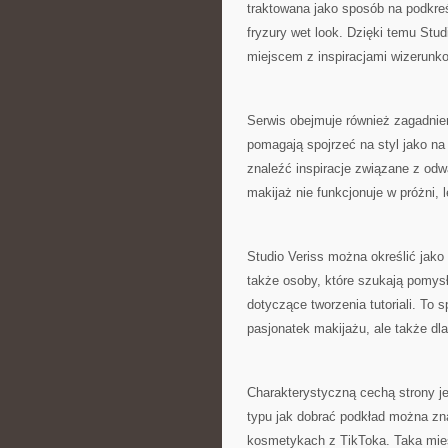
traktowana jako sposób na podkre
fryzury wet look. Dzięki temu Stud
miejscem z inspiracjami wizerunk
Serwis obejmuje również zagadnieni
pomagają spojrzeć na styl jako na 
znaleźć inspiracje związane z od
makijaż nie funkcjonuje w próżni, 
Studio Veriss można określić jako
także osoby, które szukają pomysł
dotyczące tworzenia tutoriali. To 
pasjonatek makijażu, ale także dla
Charakterystyczną cechą strony j
typu jak dobrać podkład można zna
kosmetykach z TikToka. Taka mie