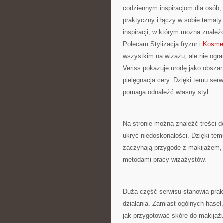
codziennym inspiracjom dla osób,
praktyczny i łączy w sobie temat
inspiracji, w którym można znaleźć
Polecam Stylizacja fryzur i
Kosmet
wszystkim na wizażu, ale nie ogr
Veriss pokazuje urodę jako obsza
pielęgnacja cery. Dzięki temu ser
pomaga odnaleźć własny styl.
Na stronie można znaleźć treści d
ukryć niedoskonałości. Dzięki tem
zaczynają przygodę z makijażem, ja
metodami pracy wizażystów.
Dużą część serwisu stanowią prakt
działania. Zamiast ogólnych haseł,
jak przygotować skórę do makijażu