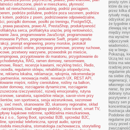
prosty rytm 
łatności odroczone
,
pleśń w mieszkaniu
,
płynność
które da się
tek od nieruchomości
,
podcasting
,
podróż pociągiem
,
przez kilka 
perem
,
podróże poślubne
,
podróże poza sezonem
,
podróże
rytuały mają
z kotem
,
podróże z psem
,
podróżowanie odpowiedzialne
,
odzyskać po
ści
,
porządki domowe
,
posiłki po treningu
,
PostgreSQL
,
że tygodnie 
ę
,
prawa pasażera
,
prawo AI
,
PrestaShop
,
produktywność
zlewają się 
rofilaktyka serca
,
profilaktyka urazów
,
próg rentowności
,
między innym
wanie Java
,
programowanie JavaScript
,
programowanie
ma wyraźne 
amowanie Python
,
programowanie Swift
,
projekt ogrodu
odpoczynek 
rakcji
,
prompt engineering
,
promy morskie
,
protokół
wiadomości,
e
,
prywatność online
,
przeprawy promowe
,
przerwy ruchowe
,
się w biegu.
ocowe
,
przetwory warzywne
,
przewodnik po mieście
,
Pokazują, ki
kempingowa
,
przygotowanie do maratonu
,
przygotowanie do
Uczą też sz
ychodietetyka
,
RAG
,
ramen domowy
,
ransomware
,
która ma wie
domowe
,
React
,
recenzje kawiarni
,
recykling treści
,
Redis
,
rzadziej poz
 osiedla
,
regulamin sklepu
,
rehabilitacja ortopedyczna
,
regularnie pl
ne
,
reklama lokalna
,
reklamacje
,
rękojmia
,
rekomendacje
na siebie zb
 partnerskie
,
renowacja mebli
,
research UX
,
REST API
,
regeneracji,
olowanie mięśni
,
rośliny cieniolubne
,
rośliny na balkon
,
własnego cia
router domowy
,
rozciąganie dynamiczne
,
rozciąganie
naraz, by po
ozszerzona rzeczywistość
,
rozwój emocjonalny
,
rutyna
dobrany rytu
sezonowe
,
sanatoria
,
sąsiedzkie relacje
,
savoir-vivre przy
pozytywne z
lientów
,
sen sportowca
,
sesja wizerunkowa
,
sezonowe
lepszy sen p
fy
,
sieć mesh
,
skanowanie 3D
,
skanseny regionalne
,
skład
koncentracja
 narzędziowa
,
ślad węglowy podróży
,
slow travel
,
smart TV
,
frustracja uł
spływy kajakowe rodzinne
,
spółdzielnia mieszkaniowa
,
Podobnie dzi
ka z o.o.
,
Spring Boot
,
sprzedaż B2B
,
sprzedaż B2C
,
regularne pr
line
,
sprzedaż telefoniczna
,
sprzęt audio
,
sprzęt
ciszy przed 
stodoła mieszkalna
,
stomatologia zachowawcza
,
storytelling
zwyczajność