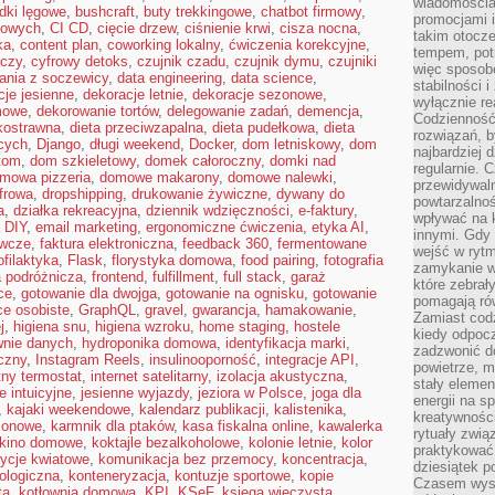
wiadomościam
dki lęgowe
,
bushcraft
,
buty trekkingowe
,
chatbot firmowy
,
promocjami 
kowych
,
CI CD
,
cięcie drzew
,
ciśnienie krwi
,
cisza nocna
,
takim otocze
ka
,
content plan
,
coworking lokalny
,
ćwiczenia korekcyjne
,
tempem, potr
iczy
,
cyfrowy detoks
,
czujnik czadu
,
czujnik dymu
,
czujniki
więc sposob
ania z soczewicy
,
data engineering
,
data science
,
stabilności i
cje jesienne
,
dekoracje letnie
,
dekoracje sezonowe
,
wyłącznie re
mowe
,
dekorowanie tortów
,
delegowanie zadań
,
demencja
,
Codzienność 
kkostrawna
,
dieta przeciwzapalna
,
dieta pudełkowa
,
dieta
rozwiązań, b
cych
,
Django
,
długi weekend
,
Docker
,
dom letniskowy
,
dom
najbardziej 
tom
,
dom szkieletowy
,
domek całoroczny
,
domki nad
regularnie. 
mowa pizzeria
,
domowe makarony
,
domowe nalewki
,
przewidywal
frowa
,
dropshipping
,
drukowanie żywiczne
,
dywany do
powtarzalno
a
,
działka rekreacyjna
,
dziennik wdzięczności
,
e-faktury
,
wpływać na k
a DIY
,
email marketing
,
ergonomiczne ćwiczenia
,
etyka AI
,
innymi. Gdy 
ywcze
,
faktura elektroniczna
,
feedback 360
,
fermentowane
wejść w ryt
ofilaktyka
,
Flask
,
florystyka domowa
,
food pairing
,
fotografia
zamykanie wi
a podróżnicza
,
frontend
,
fulfillment
,
full stack
,
garaż
które zebrał
ce
,
gotowanie dla dwojga
,
gotowanie na ognisku
,
gotowanie
pomagają ró
ce osobiste
,
GraphQL
,
gravel
,
gwarancja
,
hamakowanie
,
Zamiast cod
j
,
higiena snu
,
higiena wzroku
,
home staging
,
hostele
kiedy odpocz
wnie danych
,
hydroponika domowa
,
identyfikacja marki
,
zadzwonić do
czny
,
Instagram Reels
,
insulinooporność
,
integracje API
,
powietrze, 
ntny termostat
,
internet satelitarny
,
izolacja akustyczna
,
stały elemen
e intuicyjne
,
jesienne wyjazdy
,
jeziora w Polsce
,
joga dla
energii na 
,
kajaki weekendowe
,
kalendarz publikacji
,
kalistenika
,
kreatywnośc
zonowe
,
karmnik dla ptaków
,
kasa fiskalna online
,
kawalerka
rytuały zwią
kino domowe
,
koktajle bezalkoholowe
,
kolonie letnie
,
kolor
praktykować
ycje kwiatowe
,
komunikacja bez przemocy
,
koncentracja
,
dziesiątek p
ologiczna
,
konteneryzacja
,
kontuzje sportowe
,
kopie
Czasem wyst
ta
,
kotłownia domowa
,
KPI
,
KSeF
,
księga wieczysta
,