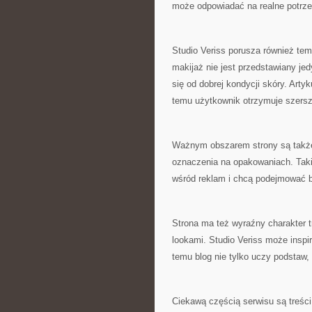
może odpowiadać na realne potrz
Studio Veriss porusza również te
makijaż nie jest przedstawiany jed
się od dobrej kondycji skóry. Art
temu użytkownik otrzymuje szersz
Ważnym obszarem strony są także
oznaczenia na opakowaniach. Takie
wśród reklam i chcą podejmować b
Strona ma też wyraźny charakter t
lookami. Studio Veriss może inspi
temu blog nie tylko uczy podstaw,
Ciekawą częścią serwisu są treści