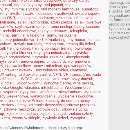
ycki
,
strefa relaksu
,
stres przewlekły
,
struktury danych
,
rewolucji, a
 coastal
,
styl eklektyczny
,
styl japandi
,
styl
drobiazgów. 
ry
,
styl minimalistyczny
,
styl modern farmhouse
,
superfood
z uwagą, two
iaty
,
Svelte
,
światło niebieskie
,
światłowód
,
świece sojowe
,
przypadkowa
tem OKR
,
szczepienia podróżne
,
szkodniki roślin
,
szlaki
są formą ci
 kulinarne
,
szlaki nadmorskie
,
szlaki piesze
,
szlaki rowerowe
wrócić do si
 zamków
,
szyfrowanie danych
,
tanie noclegi
,
tapety ścienne
,
życie nie za
O
,
techniki oddechowe
,
tekstylia domowe
,
teleopieka
,
często z um
rminal
,
terminal w telefonie
,
termy
,
testowanie
zwyczajnych
e
,
testy jednostkowe
,
TikTok marketing
,
tiny house
,
tłumacz
hodowe
,
trawnik naturalny
,
trening core
,
trening dla dzieci
,
bell
,
trening kobiet
,
trening po ciąży
,
trening równowagi
,
,
turystyka filmowa
,
turystyka industrialna
,
turystyka
styka przyrodnicza
,
turystyka sakralna
,
ubezpieczenie
ryte perełki
,
umowa najmu
,
umowa o dzieło
,
umowa o
2B
,
uprawa kiełków
,
uprawa mikroliści
,
uprawa ogórków
,
,
uprawa truskawek
,
uszczelnianie okien
,
uważność
,
UX writing
,
uzdrowiska
,
vanlife
,
VPN
,
VR fitness
,
Vue
,
wada
tość klienta
,
WCAG
,
webhooki
,
wektorowe bazy danych
,
 w hotelu
,
wilgoć w domu
,
Windows Server
,
wine pairing
,
tówka Google
,
własność intelektualna
,
WooCommerce
,
n
,
wsparcie kryzysowe
,
wspólnota mieszkaniowa
,
wybielanie
zdy weekendowe
,
wynagrodzenia
,
wypalenie zawodowe
,
e online
,
zamki w Polsce
,
zapachy do domu
,
zapasy
,
zasłony i firany
,
zbieranie deszczówki
,
zdrowe przekąski
,
t
,
zdrowie mężczyzn
,
zdrowie oczu
,
zdrowie słuchu
,
łup
,
zgłoszenie budowy
,
zgubiony bagaż
,
zielone szkoły
,
y krem
,
zwroty w sklepie
,
żywienie dzieci
,
żywopłot
wis poświęcony świadomemu dbaniu o wygląd oraz