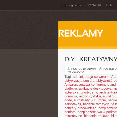
Archiwum
Strona główna
Bolą
REKLAMY
DIY I KREATYWN
POSTED BY ADMIN
POSTED ON
WYŁĄCZONA
Tagi:
administracja serwerami
,
Ad
aktywizacja seniora
,
aktywność po
Amazon
,
analiza konkurencji
,
and
platform
,
aplikacje desktopowe
,
ap
apteczka turystyczna
,
architektura
domowa
,
astroturystyka
,
audyt S
code
,
autostrady w Europie
,
backe
satysfakcji
,
badanie tarczycy
,
bal
benefity pracownicze
,
bezpieczeńs
seniora
,
bezpieczeństwo w podróż
rekreacyjne
,
bieganie trailowe
,
bik