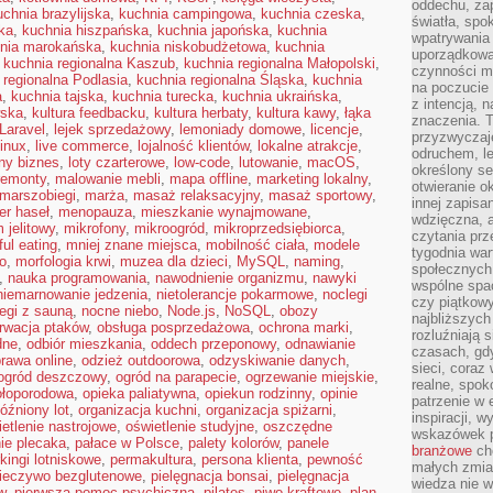
oddechu, za
uchnia brazylijska
,
kuchnia campingowa
,
kuchnia czeska
,
światła, spo
ka
,
kuchnia hiszpańska
,
kuchnia japońska
,
kuchnia
wpatrywania 
nia marokańska
,
kuchnia niskobudżetowa
,
kuchnia
uporządkowan
,
kuchnia regionalna Kaszub
,
kuchnia regionalna Małopolski
,
czynności ma
 regionalna Podlasia
,
kuchnia regionalna Śląska
,
kuchnia
na poczucie 
a
,
kuchnia tajska
,
kuchnia turecka
,
kuchnia ukraińska
,
z intencją, 
wska
,
kultura feedbacku
,
kultura herbaty
,
kultura kawy
,
łąka
znaczenia. T
Laravel
,
lejek sprzedażowy
,
lemoniady domowe
,
licencje
,
przyzwyczaj
inux
,
live commerce
,
lojalność klientów
,
lokalne atrakcje
,
odruchem, le
lny biznes
,
loty czarterowe
,
low-code
,
lutowanie
,
macOS
,
określony se
remonty
,
malowanie mebli
,
mapa offline
,
marketing lokalny
,
otwieranie o
marszobiegi
,
marża
,
masaż relaksacyjny
,
masaż sportowy
,
innej zapisan
r haseł
,
menopauza
,
mieszkanie wynajmowane
,
wdzięczna, a
 jelitowy
,
mikrofony
,
mikroogród
,
mikroprzedsiębiorca
,
czytania pr
ul eating
,
mniej znane miejsca
,
mobilność ciała
,
modele
tygodnia war
o
,
morfologia krwi
,
muzea dla dzieci
,
MySQL
,
naming
,
społecznych.
,
nauka programowania
,
nawodnienie organizmu
,
nawyki
wspólne spac
niemarnowanie jedzenia
,
nietolerancje pokarmowe
,
noclegi
czy piątkowy
egi z sauną
,
nocne niebo
,
Node.js
,
NoSQL
,
obozy
najbliższyc
rwacja ptaków
,
obsługa posprzedażowa
,
ochrona marki
,
rozluźniają
dne
,
odbiór mieszkania
,
oddech przeponowy
,
odnawianie
czasach, gdy
rawa online
,
odzież outdoorowa
,
odzyskiwanie danych
,
sieci, coraz
ogród deszczowy
,
ogród na parapecie
,
ogrzewanie miejskie
,
realne, spok
ołoporodowa
,
opieka paliatywna
,
opiekun rodzinny
,
opinie
patrzenie w 
óźniony lot
,
organizacja kuchni
,
organizacja spiżarni
,
inspiracji, 
etlenie nastrojowe
,
oświetlenie studyjne
,
oszczędne
wskazówek 
ie plecaka
,
pałace w Polsce
,
palety kolorów
,
panele
branżowe
cho
kingi lotniskowe
,
permakultura
,
persona klienta
,
pewność
małych zmia
ieczywo bezglutenowe
,
pielęgnacja bonsai
,
pielęgnacja
wiedza nie wy
w
,
pierwsza pomoc psychiczna
,
pilates
,
piwo kraftowe
,
plan