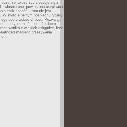
le uczą, że jakość życia buduje się z
To właśnie one, powtarzane cierpliwie i
rzą codzienność, która nie jest
. W świecie pełnym pośpiechu rytuały
chego oporu wobec chaosu. Pozwalają
ebie i przypomnieć sobie, że dobre
wsze wynika z wielkich osiągnięć, lecz
iejętności mądrego przeżywania
 dni.