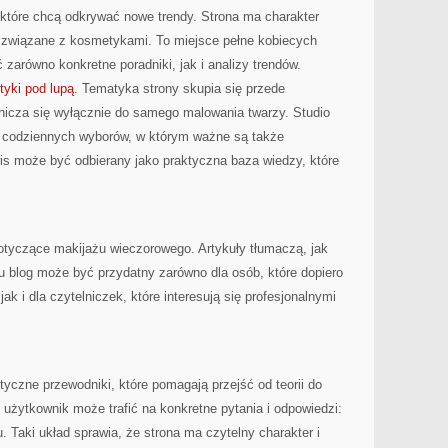
 które chcą odkrywać nowe trendy. Strona ma charakter
y związane z kosmetykami. To miejsce pełne kobiecych
 zarówno konkretne poradniki, jak i analizy trendów.
yki pod lupą
. Tematyka strony skupia się przede
anicza się wyłącznie do samego malowania twarzy. Studio
r codziennych wyborów, w którym ważne są także
wis może być odbierany jako praktyczna baza wiedzy, które
otyczące makijażu wieczorowego. Artykuły tłumaczą, jak
u blog może być przydatny zarówno dla osób, które dopiero
k i dla czytelniczek, które interesują się profesjonalnymi
yczne przewodniki, które pomagają przejść od teorii do
 użytkownik może trafić na konkretne pytania i odpowiedzi:
. Taki układ sprawia, że strona ma czytelny charakter i