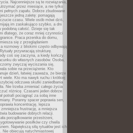
życia. Najcenniejsze są te rozwiązania,
 utrzymać przez miesiące, a nie tylko
dni pełnych zapału. Dobrze zbudowane
 jeszcze jedną zaletę: pomagają
czucie czasu. Wiele osób mówi dziś,
mijają im zaskakująco szybko, a dni
w podobną całość. Dzieje się tak
i dlatego, że coraz mniej czynności
granice. Praca przenika do domu,
miesza się z przeglądaniem
 a rozmowy z bliskimi często odbywają
 Rytuały przywracają strukturę.
edy coś się zaczyna, a kiedy kończy.
acunku do własnych zasobów. Osoba,
czorny zwyczaj wyciszania się,
wala sobie na przeciążenie. Kto
anuje dzień, łatwiej zauważa, że bierze
yt wiele. Kto ma nawyk ruchu i krótkiej
 szybciej odczuwa skutki zaniedbania
ła. Nie trzeba zmieniać całego życia
czuć różnicę. Czasami jeden dobrze
ał potrafi pociągnąć za sobą inne
miany. Poranny spacer poprawia sen,
oprawia koncentrację, lepsza
 zmniejsza frustrację, a mniejsza
atwia budowanie dobrych relacji.
ała porządkowanie przestrzeni,
zygotowywanie posiłków czy chwila
snem. Największą siłą rytuałów jest ich
. Nie obiecują natychmiastowej