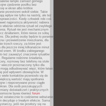
palenie lampki zamiast górnego
kojne zjedzenie posiłku bez
się w ekran albo krótkie
ie przestrzeni wokół siebie. Takie
ją wpływ nie tylko na nastrój, ale też
sprawczości. Kiedy człowiek robi coś
nawet najprostsza aktywność nabiera
o właśnie odróżnia rytuał od zwykłego
enia. Rytuał nie jest mechanicznym
cz działaniem, które niesie ze sobą
ns. Dla jednej osoby będzie to poranne
kna i przewietrzenie mieszkania, dla
ie trzech rzeczy, za które jest
 dla jeszcze innej kilkanaście minut
zed snem. W środku zabieganego
to też zauważyć znaczenie rytuałów
 Regularne rodzinne śniadania,
ery, rozmowy bez telefonu na stole
 wieczór przeznaczony tylko dla
h mogą odbudowywać więzi, które łatwo
 się pod wpływem obowiązków. W
 wiele kontaktów przeniosło się do
 większą wartość mają spotkania
ojne i nieprzerywane przez ciągłe
ekran. Dla osób poszukujących
wymiany doświadczeń i praktycznych
pomocne bywa również
forum
ć ostatecznie to codzienne wdrażanie
n decyduje o trwałym efekcie. Sama
starczy, jeśli nie przełoży się na