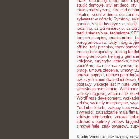
marki
,
streaming
,
street food azjat
studio domowe
,
styl art deco
,
styl
maksymalistyczny
,
styl mid-centu
lokalne
,
sushi w domu
,
suszone kw
sylwester w górach
,
Symfony
,
sys
górskie
,
szlaki historyczne
,
szlaki
rodzinne
,
szlaki winiarskie
,
szlaki
targi śniadaniowe
,
techniczne SE
tempeh przepisy
,
terapia online
,
te
oprogramowania
,
testy integracyjn
offline
,
tofu przepisy
,
trasy samoc
trening funkcjonalny
,
trening kettle
trening seniorów
,
trening z gumami
kolejowa
,
turystyka literacka
,
tury
podróżne
,
uczenie maszynowe
,
uk
pracę
,
umowa zlecenie
,
umowy B
uprawa papryki
,
uprawa pomidorów
uwierzytelnianie dwuskładnikowe
,
postawy
,
wakacje last minute
,
war
wentylacja mieszkania
,
Wielkanoc
winiety drogowe
,
witamina D
,
wizy
WordPress development
,
workatio
zębów
,
wyjazdy integracyjne
,
wyja
YouTube Shorts
,
zakupy spożywcz
żywności
,
zarządzanie małą firmą
zdrowie hormonalne
,
zdrowie kobie
zdrowie w podróży
,
zdrowy kręgos
zimowe ferie
,
znak towarowy
,
zup
Studio Veriss to nowoczesny ser