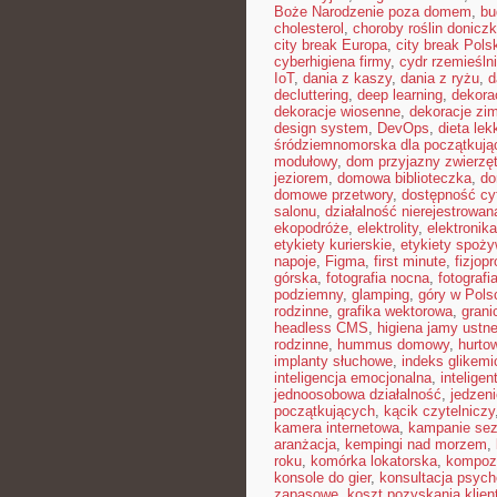
Boże Narodzenie poza domem
,
bu
cholesterol
,
choroby roślin donicz
city break Europa
,
city break Pols
cyberhigiena firmy
,
cydr rzemieśln
IoT
,
dania z kaszy
,
dania z ryżu
,
d
decluttering
,
deep learning
,
dekora
dekoracje wiosenne
,
dekoracje zi
design system
,
DevOps
,
dieta le
śródziemnomorska dla początkują
modułowy
,
dom przyjazny zwierzę
jeziorem
,
domowa biblioteczka
,
do
domowe przetwory
,
dostępność cy
salonu
,
działalność nierejestrowan
ekopodróże
,
elektrolity
,
elektronik
etykiety kurierskie
,
etykiety spoż
napoje
,
Figma
,
first minute
,
fizjopr
górska
,
fotografia nocna
,
fotografi
podziemny
,
glamping
,
góry w Pols
rodzinne
,
grafika wektorowa
,
grani
headless CMS
,
higiena jamy ustne
rodzinne
,
hummus domowy
,
hurto
implanty słuchowe
,
indeks glikemi
inteligencja emocjonalna
,
intelige
jednoosobowa działalność
,
jedzeni
początkujących
,
kącik czytelniczy
kamera internetowa
,
kampanie se
aranżacja
,
kempingi nad morzem
,
roku
,
komórka lokatorska
,
kompoz
konsole do gier
,
konsultacja psych
zapasowe
,
koszt pozyskania klien