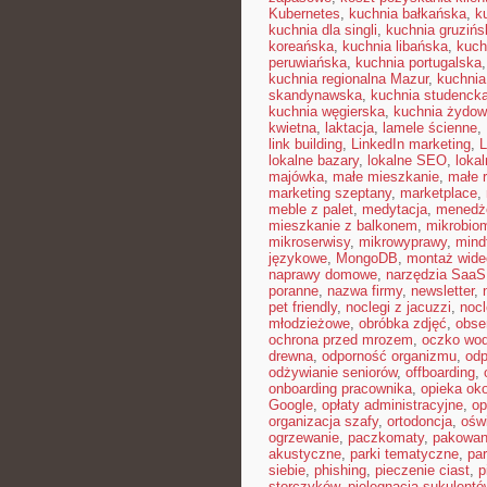
Kubernetes
,
kuchnia bałkańska
,
k
kuchnia dla singli
,
kuchnia gruzińs
koreańska
,
kuchnia libańska
,
kuch
peruwiańska
,
kuchnia portugalska
kuchnia regionalna Mazur
,
kuchnia
skandynawska
,
kuchnia studenck
kuchnia węgierska
,
kuchnia żydo
kwietna
,
laktacja
,
lamele ścienne
,
link building
,
LinkedIn marketing
,
L
lokalne bazary
,
lokalne SEO
,
loka
majówka
,
małe mieszkanie
,
małe 
marketing szeptany
,
marketplace
,
meble z palet
,
medytacja
,
menedże
mieszkanie z balkonem
,
mikrobiom
mikroserwisy
,
mikrowyprawy
,
mindf
językowe
,
MongoDB
,
montaż wide
naprawy domowe
,
narzędzia SaaS
poranne
,
nazwa firmy
,
newsletter
,
pet friendly
,
noclegi z jacuzzi
,
nocl
młodzieżowe
,
obróbka zdjęć
,
obse
ochrona przed mrozem
,
oczko wo
drewna
,
odporność organizmu
,
odp
odżywianie seniorów
,
offboarding
,
onboarding pracownika
,
opieka ok
Google
,
opłaty administracyjne
,
op
organizacja szafy
,
ortodoncja
,
oświ
ogrzewanie
,
paczkomaty
,
pakowan
akustyczne
,
parki tematyczne
,
par
siebie
,
phishing
,
pieczenie ciast
,
p
storczyków
,
pielęgnacja sukulentó