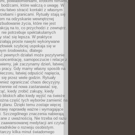
i, powiadomieniami, krótkimi filmami,
i bodźcami, które walczą o uwagę. W
niu łatwo stracić kontakt z własnym
zebami i granicami. Rytuały stają się
em na odzyskanie wewnętrznej
 zbudowanie życia, które nie jest
akcją na to, co przychodzi z zewnątrz.
nie potrzebuje spektakularnych
y stać się lepsza. W praktyce
działają proste nawyki wykonywane
Człowiek szybciej uspokaja się w
nym środowisku, dlatego
ść pewnych działań może pozytywnie
oncentrację, samopoczucie i relacje z
wiemy, jak zaczynamy dzień, łatwiej
m pracy. Gdy mamy własny sposób na
eczoru, łatwiej odpuścić napięcia,
y się przez wiele godzin. Rytuały
wnież ograniczać chaos decyzyjny.
ziennie od nowa zastanawiać się,
ąć, kiedy zrobić zakupy, kiedy
 bliskich albo kiedy wyjść na świeże
można część tych wyborów zamienić na
t planu. Dzięki temu zostaje więcej
sprawy naprawdę ważne i wymagające
i. Szczególnego znaczenia nabierają
zane z uważnością. Nie trzeba od razu
 zaawansowanej medytacji ani czytać
oradników o rozwoju osobistym.
arczy kilka minut świadomego