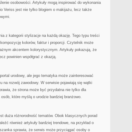
ślenie osobowości. Artykuły mogą inspirować do wykonania
io Veriss jest nie tylko blogiem o makijażu, lecz także
owymi.
a z kategorii stylizacje na każdą okazję. Tego typu treści
kompozycję kolorów, faktur i proporcji. Czytelnik może
ważnym akcentem kolorystycznym. Artykuły pokazują, że
lecz powinien współgrać z okazją.
 portal urodowy, ale jego tematyka może zainteresować
u na rozwój zawodowy. W serwisie pojawiają się wątki
sprawia, że strona może być przydatna nie tylko dla
 osób, które myślą o urodzie bardziej branżowo.
est duża różnorodność tematów. Obok klasycznych porad
leźć również artykuły bardziej trendowe, na przykład o
szanka sprawia, że serwis może przyciągać osoby o