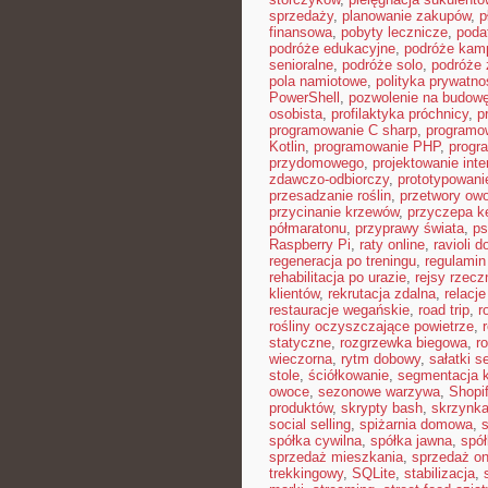
sprzedaży
,
planowanie zakupów
,
p
finansowa
,
pobyty lecznicze
,
poda
podróże edukacyjne
,
podróże kam
senioralne
,
podróże solo
,
podróże 
pola namiotowe
,
polityka prywatno
PowerShell
,
pozwolenie na budow
osobista
,
profilaktyka próchnicy
,
p
programowanie C sharp
,
programo
Kotlin
,
programowanie PHP
,
progr
przydomowego
,
projektowanie inte
zdawczo-odbiorczy
,
prototypowani
przesadzanie roślin
,
przetwory ow
przycinanie krzewów
,
przyczepa 
półmaratonu
,
przyprawy świata
,
ps
Raspberry Pi
,
raty online
,
ravioli 
regeneracja po treningu
,
regulamin
rehabilitacja po urazie
,
rejsy rzecz
klientów
,
rekrutacja zdalna
,
relacje
restauracje wegańskie
,
road trip
,
r
rośliny oczyszczające powietrze
,
statyczne
,
rozgrzewka biegowa
,
r
wieczorna
,
rytm dobowy
,
sałatki 
stole
,
ściółkowanie
,
segmentacja k
owoce
,
sezonowe warzywa
,
Shopi
produktów
,
skrypty bash
,
skrzynka
social selling
,
spiżarnia domowa
,
spółka cywilna
,
spółka jawna
,
spół
sprzedaż mieszkania
,
sprzedaż on
trekkingowy
,
SQLite
,
stabilizacja
,