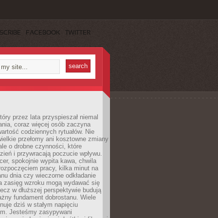
SCRIBE
FACEBOOK
TWITTER
tóry przez lata przyspieszał niemal
ania, coraz więcej osób zaczyna
artość codziennych rytuałów. Nie
wielkie przełomy ani kosztowne zmiany
 ale o drobne czynności, które
zień i przywracają poczucie wpływu.
er, spokojnie wypita kawa, chwila
rozpoczęciem pracy, kilka minut na
anu dnia czy wieczorne odkładanie
za zasięg wzroku mogą wydawać się
lecz w dłuższej perspektywie budują
ażny fundament dobrostanu. Wiele
nuje dziś w stałym napięciu
ym. Jesteśmy zasypywani