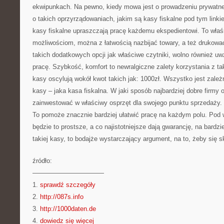
ekwipunkach. Na pewno, kiedy mowa jest o prowadzeniu prywatne
o takich oprzyrządowaniach, jakim są kasy fiskalne pod tym linki
kasy fiskalne upraszczają pracę każdemu ekspedientowi. To właśn
możliwościom, można z łatwością nazbijać towary, a też drukow
takich dodatkowych opcji jak właściwe czytniki, wolno również uw
pracę. Szybkość, komfort to newralgiczne zalety korzystania z t
kasy oscylują wokół kwot takich jak: 1000zł. Wszystko jest zależne
kasy – jaka kasa fiskalna. W jaki sposób najbardziej dobre firmy 
zainwestować w właściwy osprzęt dla swojego punktu sprzedaży.
To pomoże znacznie bardziej ułatwić pracę na każdym polu. Pod
będzie to prostsze, a co najistotniejsze dają gwarancję, na bardzie
takiej kasy, to bodajże wystarczający argument, na to, żeby się s
źródło:
———————————
1.
sprawdź szczegóły
2.
http://087s.info
3.
http://1000daten.de
4.
dowiedz się więcej