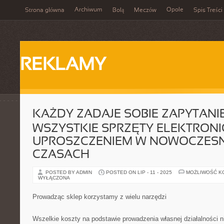
Archiwum
Opole
Strona główna
Bolą
Meczów
Spis Treści
REKLAMY
KAŻDY ZADAJE SOBIE ZAPYTANI
WSZYSTKIE SPRZĘTY ELEKTRONI
UPROSZCZENIEM W NOWOCZES
CZASACH
POSTED BY ADMIN
POSTED ON LIP - 11 - 2025
MOŻLIWOŚĆ K
WYŁĄCZONA
Prowadząc sklep korzystamy z wielu narzędzi
Wszelkie koszty na podstawie prowadzenia własnej działalności n