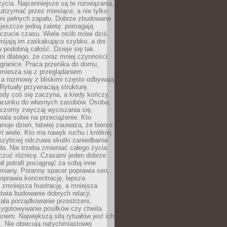
życia. Najcenniejsze są te rozwiązania,
 utrzymać przez miesiące, a nie tylko
dni pełnych zapału. Dobrze zbudowane
 jeszcze jedną zaletę: pomagają
czucie czasu. Wiele osób mówi dziś,
mijają im zaskakująco szybko, a dni
w podobną całość. Dzieje się tak
i dlatego, że coraz mniej czynności
granice. Praca przenika do domu,
miesza się z przeglądaniem
 a rozmowy z bliskimi często odbywają
 Rytuały przywracają strukturę.
edy coś się zaczyna, a kiedy kończy.
acunku do własnych zasobów. Osoba,
czorny zwyczaj wyciszania się,
wala sobie na przeciążenie. Kto
anuje dzień, łatwiej zauważa, że bierze
yt wiele. Kto ma nawyk ruchu i krótkiej
 szybciej odczuwa skutki zaniedbania
ła. Nie trzeba zmieniać całego życia
czuć różnicę. Czasami jeden dobrze
ał potrafi pociągnąć za sobą inne
miany. Poranny spacer poprawia sen,
oprawia koncentrację, lepsza
 zmniejsza frustrację, a mniejsza
atwia budowanie dobrych relacji.
ała porządkowanie przestrzeni,
zygotowywanie posiłków czy chwila
snem. Największą siłą rytuałów jest ich
. Nie obiecują natychmiastowej