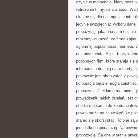
czynić w momencie, kiedy poszuku
wdrożenie firmy, działalności. Wa
okazać się dla nas agencje intera
jedynie uwzględniać wyboru danej
propozycję, jaką ona nam opisuje. 
możemy wskazać, że firma zajmuj
ogromnej popularności Internetu. 
do konsumenta. A jest to wynikiem 
podobnych firm, które starają si
internauci natrafiają na te oferty,
poprawnie jest skorzystać z pewn
korporacja będzie mogła zaistnieć
propozycji. Z reklamą ma mieć sty
prowadzeniu takich działań, jest 
chodzi o dotarcie do kontrahentó
pewno możemy zauważyć, że przew
starać się skorzystać. To one są 
jednostki gospodarczej. Na pewno
propozycję. Są one w stanie utwor