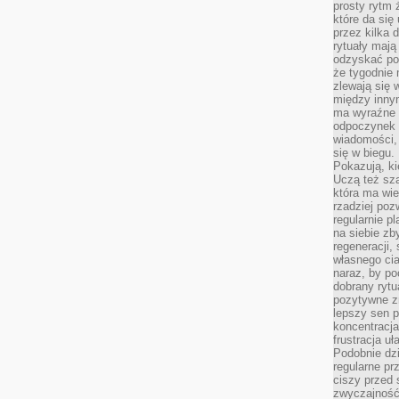
prosty rytm 
które da się
przez kilka 
rytuały mają
odzyskać po
że tygodnie 
zlewają się 
między innym
ma wyraźne 
odpoczynek 
wiadomości,
się w biegu.
Pokazują, ki
Uczą też sz
która ma wie
rzadziej poz
regularnie pl
na siebie zb
regeneracji,
własnego cia
naraz, by po
dobrany rytu
pozytywne z
lepszy sen p
koncentracja
frustracja uł
Podobnie dzi
regularne pr
ciszy przed 
zwyczajność