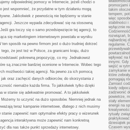
wiadomościam
jemy odpowiedniej pomocy w Internecie, jeżeli chodzi o
promocjami 
rto jest wspomnieć, że przydatne w tym działaniu mogą
takim otocze
tempem, potr
ktywne. Jakkolwiek z pewnością nie będziemy w stanie
więc sposob
stabilności i
 agencji. Jeszcze wypada zdecydować się na stosowną
wyłącznie re
Jeśli gra toczy się o samo przedsięwzięcie tej agencji, to
Codzienność 
rozwiązań, b
ąca się marketingiem internetowym powstała w wyniku
najbardziej 
W ten sposób na pewno firmom jest o dużo trudniej dotrzeć
regularnie. 
przewidywal
tego, że jest też w Polsce, za granicami kraju, dużo
powtarzalno
wpływać na k
ę przedstawić pokrewną propozycję, co my. Jednakowoż
innymi. Gdy 
 które są znacznie bardziej ocenione w Internecie. Wobec tego
wejść w ryt
zamykanie wi
ych możliwości takiej agencji. Na pewno za ich pomocą
które zebrał
, jak oraz zachęcić danych odbiorców, do skorzystania z
pomagają ró
Zamiast cod
czność niemalże każda firma. To jakkolwiek tylko dzięki
kiedy odpocz
zadzwonić do
ona w stanie się adekwatnie promować. A to jakkolwiek
powietrze, 
w. Możemy to uczynić na dużo sposobów. Niemniej jednak na
stały elemen
energii na 
ażają teraz kampanie internetowe, dlatego z nich musimy
kreatywnośc
w stanie zapewnić nam optymalne efekty pracy o wizerunek
rytuały zwią
praktykować
 agencja interaktywna może zapewnić nam konkretną
dziesiątek p
Czasem wyst
zyć dla nas także punkt sprzedaży internetowy.