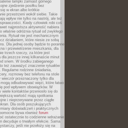
palenie lampki zamiast górnego
kojne zjedzenie posiłku bez
się w ekran albo krótkie
ie przestrzeni wokół siebie. Takie
ją wpływ nie tylko na nastrój, ale też
sprawczości. Kiedy człowiek robi coś
nawet najprostsza aktywność nabiera
o właśnie odróżnia rytuał od zwykłego
enia. Rytuał nie jest mechanicznym
cz działaniem, które niesie ze sobą
ns. Dla jednej osoby będzie to poranne
kna i przewietrzenie mieszkania, dla
ie trzech rzeczy, za które jest
 dla jeszcze innej kilkanaście minut
zed snem. W środku zabieganego
to też zauważyć znaczenie rytuałów
 Regularne rodzinne śniadania,
ery, rozmowy bez telefonu na stole
 wieczór przeznaczony tylko dla
h mogą odbudowywać więzi, które łatwo
 się pod wpływem obowiązków. W
 wiele kontaktów przeniosło się do
 większą wartość mają spotkania
ojne i nieprzerywane przez ciągłe
ekran. Dla osób poszukujących
wymiany doświadczeń i praktycznych
pomocne bywa również
forum
ć ostatecznie to codzienne wdrażanie
n decyduje o trwałym efekcie. Sama
starczy, jeśli nie przełoży się na