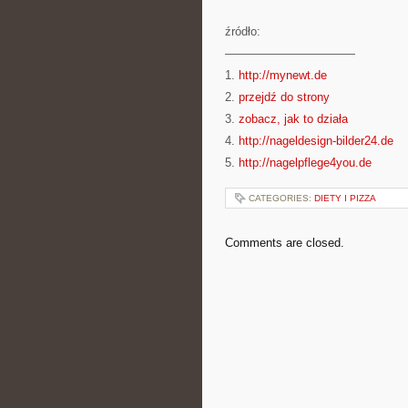
źródło:
———————————
1.
http://mynewt.de
2.
przejdź do strony
3.
zobacz, jak to działa
4.
http://nageldesign-bilder24.de
5.
http://nagelpflege4you.de
CATEGORIES:
DIETY I PIZZA
Comments are closed.