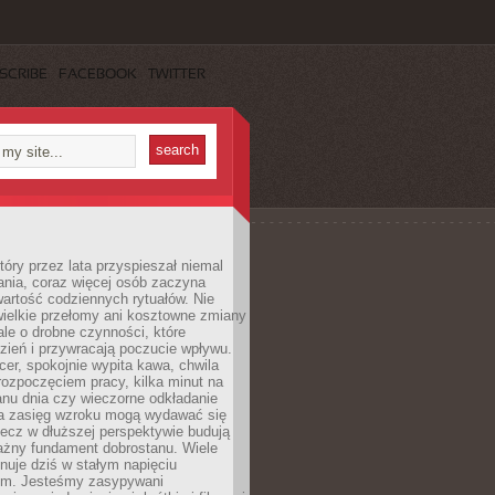
SCRIBE
FACEBOOK
TWITTER
tóry przez lata przyspieszał niemal
ania, coraz więcej osób zaczyna
artość codziennych rytuałów. Nie
wielkie przełomy ani kosztowne zmiany
 ale o drobne czynności, które
zień i przywracają poczucie wpływu.
er, spokojnie wypita kawa, chwila
rozpoczęciem pracy, kilka minut na
anu dnia czy wieczorne odkładanie
za zasięg wzroku mogą wydawać się
lecz w dłuższej perspektywie budują
ażny fundament dobrostanu. Wiele
nuje dziś w stałym napięciu
ym. Jesteśmy zasypywani