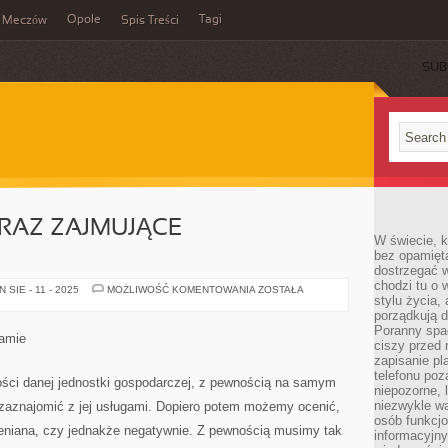
Opole
Tagi
Meczów
Spis Treści
SUB
AZ ZAJMUJĄCE
W świecie, k
bez opamięt
dostrzegać w
chodzi tu o 
KOMFORTOWE
SIE - 11 - 2025
MOŻLIWOŚĆ KOMENTOWANIA
ZOSTAŁA
stylu życia,
ORAZ
ZAJMUJĄCE
porządkują d
APARTAMENTY
Poranny spac
lamie
ciszy przed 
zapisanie pl
telefonu po
ści danej jednostki gospodarczej, z pewnością na samym
niepozorne, 
niezwykle w
 zaznajomić z jej usługami. Dopiero potem możemy ocenić,
osób funkcjo
ceniana, czy jednakże negatywnie. Z pewnością musimy tak
informacyjn