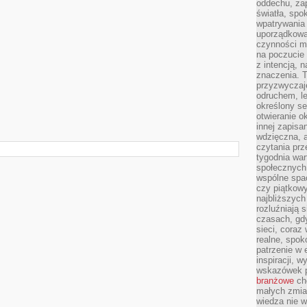
oddechu, za
światła, spo
wpatrywania 
uporządkowan
czynności ma
na poczucie 
z intencją, 
znaczenia. T
przyzwyczaj
odruchem, le
określony se
otwieranie o
innej zapisan
wdzięczna, a
czytania pr
tygodnia war
społecznych.
wspólne spac
czy piątkowy
najbliższyc
rozluźniają
czasach, gdy
sieci, coraz
realne, spok
patrzenie w 
inspiracji, 
wskazówek 
branżowe
cho
małych zmia
wiedza nie wy