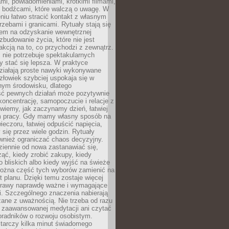
i, powiadomieniami, krótkimi filmami,
i bodźcami, które walczą o uwagę. W
niu łatwo stracić kontakt z własnym
zebami i granicami. Rytuały stają się
em na odzyskanie wewnętrznej
 zbudowanie życia, które nie jest
akcją na to, co przychodzi z zewnątrz.
nie potrzebuje spektakularnych
y stać się lepsza. W praktyce
działają proste nawyki wykonywane
Człowiek szybciej uspokaja się w
nym środowisku, dlatego
ść pewnych działań może pozytywnie
oncentrację, samopoczucie i relacje z
wiemy, jak zaczynamy dzień, łatwiej
m pracy. Gdy mamy własny sposób na
eczoru, łatwiej odpuścić napięcia,
y się przez wiele godzin. Rytuały
wnież ograniczać chaos decyzyjny.
ziennie od nowa zastanawiać się,
ąć, kiedy zrobić zakupy, kiedy
 bliskich albo kiedy wyjść na świeże
można część tych wyborów zamienić na
t planu. Dzięki temu zostaje więcej
sprawy naprawdę ważne i wymagające
i. Szczególnego znaczenia nabierają
zane z uważnością. Nie trzeba od razu
 zaawansowanej medytacji ani czytać
oradników o rozwoju osobistym.
arczy kilka minut świadomego