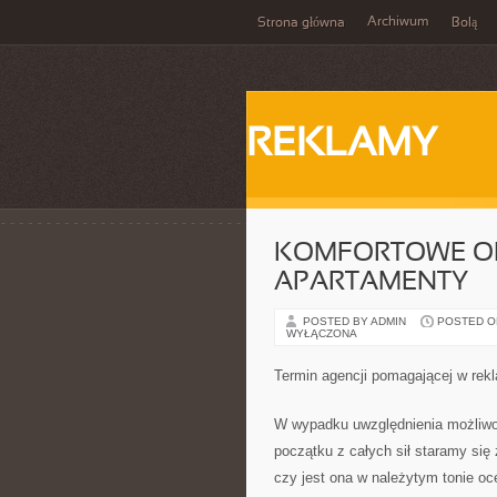
Archiwum
Strona główna
Bolą
REKLAMY
KOMFORTOWE OR
APARTAMENTY
POSTED BY ADMIN
POSTED ON 
WYŁĄCZONA
Termin agencji pomagającej w rek
W wypadku uwzględnienia możliwo
początku z całych sił staramy się
czy jest ona w należytym tonie o