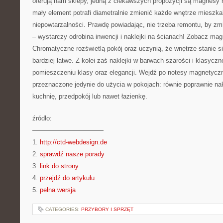
oferują nam sklepy, jedną z ciekawszych propozycji są magnesy 
mały element potrafi diametralnie zmienić każde wnętrze mieszk
niepowtarzalności. Prawdę powiadając, nie trzeba remontu, by z
– wystarczy odrobina inwencji i naklejki na ścianach! Zobacz ma
Chromatyczne rozświetlą pokój oraz uczynią, że wnętrze stanie si
bardziej łatwe. Z kolei zaś naklejki w barwach szarości i klasycznej
pomieszczeniu klasy oraz elegancji. Wejdź po notesy magnetyczn
przeznaczone jedynie do użycia w pokojach: równie poprawnie na
kuchnię, przedpokój lub nawet łazienkę.
źródło:
———————————
1.
http://ctd-webdesign.de
2.
sprawdź nasze porady
3.
link do strony
4.
przejdź do artykułu
5.
pełna wersja
CATEGORIES:
PRZYBORY I SPRZĘT