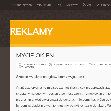
Archiwum
Opole
Strona główna
Bolą
Meczów
Spis Treści
REKLAMY
MYCIE OKIEN
POSTED BY ADMIN
POSTED ON LIP - 20 - 2025
MOŻLIWOŚĆ 
WYŁĄCZONA
Szablonowy układ napędowy bramy wyjazdowej
Aranżując oryginalne miejsce zamieszkania czy przeprowadzając
skupiamy na ogólnym designie pomieszczenia i umeblowaniu, nie 
przynajmniej właściwej uwagi do dekoracji. To pomyłka: próbując
by dom wyglądał pierwotnie, musimy pomyśleć też o detalach. Wśr