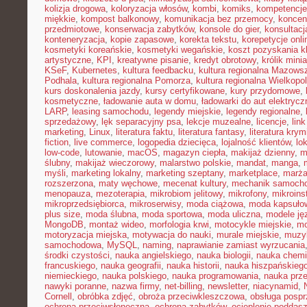
kolizja drogowa
,
koloryzacja włosów
,
kombi
,
komiks
,
kompetencje
miękkie
,
kompost balkonowy
,
komunikacja bez przemocy
,
koncen
przedmiotowe
,
konserwacja zabytków
,
konsole do gier
,
konsultacj
konteneryzacja
,
kopie zapasowe
,
korekta tekstu
,
korepetycje onli
kosmetyki koreańskie
,
kosmetyki wegańskie
,
koszt pozyskania kl
artystyczne
,
KPI
,
kreatywne pisanie
,
kredyt obrotowy
,
królik mini
KSeF
,
Kubernetes
,
kultura feedbacku
,
kultura regionalna Mazows
Podhala
,
kultura regionalna Pomorza
,
kultura regionalna Wielkopol
kurs doskonalenia jazdy
,
kursy certyfikowane
,
kury przydomowe
,
kosmetyczne
,
ładowanie auta w domu
,
ładowarki do aut elektryc
LARP
,
leasing samochodu
,
legendy miejskie
,
legendy regionalne
,
sprzedażowy
,
lęk separacyjny psa
,
lekcje muzealne
,
licencje
,
link
marketing
,
Linux
,
literatura faktu
,
literatura fantasy
,
literatura krym
fiction
,
live commerce
,
logopedia dziecięca
,
lojalność klientów
,
lo
low-code
,
lutowanie
,
macOS
,
magazyn ciepła
,
makijaż dzienny
,
m
ślubny
,
makijaż wieczorowy
,
malarstwo polskie
,
mandat
,
manga
,
myśli
,
marketing lokalny
,
marketing szeptany
,
marketplace
,
marż
rozszerzona
,
maty węchowe
,
mecenat kultury
,
mechanik samoch
menopauza
,
mezoterapia
,
mikrobiom jelitowy
,
mikrofony
,
mikroins
mikroprzedsiębiorca
,
mikroserwisy
,
moda ciążowa
,
moda kapsuło
plus size
,
moda ślubna
,
moda sportowa
,
moda uliczna
,
modele ję
MongoDB
,
montaż wideo
,
morfologia krwi
,
motocykle miejskie
,
mo
motoryzacja miejska
,
motywacja do nauki
,
murale miejskie
,
muzy
samochodowa
,
MySQL
,
naming
,
naprawianie zamiast wyrzucania
środki czystości
,
nauka angielskiego
,
nauka biologii
,
nauka chemi
francuskiego
,
nauka geografii
,
nauka historii
,
nauka hiszpańskieg
niemieckiego
,
nauka polskiego
,
nauka programowania
,
nauka prz
nawyki poranne
,
nazwa firmy
,
net-billing
,
newsletter
,
niacynamid
,
Cornell
,
obróbka zdjęć
,
obroża przeciwkleszczowa
,
obsługa posp
ochrona przeciwsłoneczna
,
ochrona zabytków
,
ocieplenie poddas