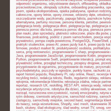
odporność organizmu
,
odzyskiwanie danych
,
offboarding
,
okładka
przeciwsłoneczne
,
olimpiady szkolne
,
onboarding pracownika
,
opi
psem
,
opieka okołoporodowa
,
opieka paliatywna
,
opiekun rodzinn
całoroczne
,
opony letnie
,
opony zimowe
,
orkiestry dęte
,
ortodoncj
oszczędzanie wody
,
paczkomaty
,
papuga falista
,
paznokcie hybr
alternatywna
,
perfumy niszowe
,
persona klienta
,
petsitter
,
pewność
pielęgnacja brody
,
pielęgnacja dłoni
,
pielęgnacja łap
,
pielęgnacja 
pierwsza pomoc dla kota
,
pierwsza pomoc dla psa
,
pierwsza pom
plan nauki
,
plan sprzedaży
,
płatności odroczone
,
plaże dla psów
,
finansowa
,
podcasting
,
podróż z psem samochodem
,
poezja wsp
prywatności
,
pompa ciepła powietrzna
,
PostgreSQL
,
PowerShell
,
praktyki studenckie
,
prawo AI
,
prawo jazdy kat A
,
prawo jazdy kat
firmowe
,
product market fit
,
produktywność osobista
,
profilaktyka
serca
,
próg rentowności
,
programowanie C sharp
,
programowanie d
Java
,
programowanie JavaScript
,
programowanie Kotlin
,
program
Python
,
programowanie Swift
,
projektowanie interakcji
,
prompt eng
prywatność online
,
przegląd techniczny
,
przepisy drogowe
,
przest
przygotowanie do egzaminu
,
przygotowanie do matury
,
przysmaki
psychodietetyka
,
pszczoły w ogrodzie
,
punkty karne
,
rachunki za
raport historii pojazdu
,
Raspberry Pi
,
raty online
,
React
,
recenzje 
recykling treści
,
redakcja tekstu
,
Redis
,
regulamin sklepu
,
reklama
rękojmia
,
rekomendacje klientów
,
rekrutacja zdalna
,
relacje partne
reportaż
,
research UX
,
reskilling
,
REST API
,
retencja wody
,
retino
rezydencje artystyczne
,
robotyka dla dzieci
,
rośliny akwariowe
,
ro
rozrząd
,
rozszerzona rzeczywistość
,
rozwój emocjonalny
,
rutyna 
rytm dobowy
,
rzemiosło artystyczne
,
samochód rodzinny
,
samoch
zastępczy
,
samochody miejskie
,
second hand
,
segmentacja klien
do twarzy
,
sesja wizerunkowa
,
Shopify
,
sieć mesh
,
skanowanie 3
bash
,
skutery
,
ślad ekologiczny
,
ślad wodny
,
smart TV
,
smog
,
smy