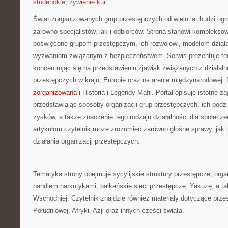
studenckie
,
żywienie kur
Świat zorganizowanych grup przestępczych od wielu lat budzi og
zarówno specjalistów, jak i odbiorców. Strona stanowi kompleks
poświęcone grupom przestępczym, ich rozwojowi, modelom działa
wyzwaniom związanym z bezpieczeństwem. Serwis prezentuje te
koncentrując się na przedstawieniu zjawisk związanych z działal
przestępczych w kraju, Europie oraz na arenie międzynarodowej
zorganizowana
i Historia i Legendy Mafii. Portal opisuje istotne 
przedstawiając sposoby organizacji grup przestępczych, ich podzi
zysków, a także znaczenie tego rodzaju działalności dla społecze
artykułom czytelnik może zrozumieć zarówno głośne sprawy, jak
działania organizacji przestępczych.
Tematyka strony obejmuje sycylijskie struktury przestępcze, orga
handlem narkotykami, bałkańskie sieci przestępcze, Yakuzę, a t
Wschodniej. Czytelnik znajdzie również materiały dotyczące prz
Południowej, Afryki, Azji oraz innych części świata.