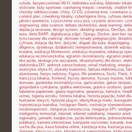
szkole
,
bezpieczeństwo Wi-Fi
,
biblioteka szkolna
,
biblioteki lokal
skórzane
,
buty sportowe
,
carsharing miejski
,
ceramidy
,
chatbot f
choroby odkleszczowe
,
chóry
,
CI CD
,
ciśnienie krwi
,
cmentarze z
content plan
,
coworking lokalny
,
cyberhigiena firmy
,
cyfrowy deto
jakości powietrza
,
czyszczenie uszu psa
,
czytanie dzieciom
,
czy
engineering
,
data science
,
debata oksfordzka
,
deep learning
,
dele
depilacja laserowa
,
design system
,
detailing wnętrza
,
DevOps
,
di
auta
,
dieta BARF
,
digitalizacja zdjęć
,
Django
,
Docker
,
dom bez ra
tymczasowy dla zwierząt
,
domowe rytuały pielęgnacyjne
,
doradz
cyfrowa
,
dotacje dla firm
,
dożynki
,
drapak dla kota
,
dropshipping
,
diligence
,
dysleksja
,
działalność nierejestrowana
,
dziennik wdzięc
licealna
,
edukacja Montessori
,
edukacja muzealna
,
edukacja spec
edukacja wczesnoszkolna
,
egzamin ósmoklasisty
,
egzamin prakt
eko jazda
,
ekologiczne sprzątanie
,
eksperymenty dla dzieci
,
elek
elektronika DIY
,
elektryk samochodowy
,
email marketing
,
energia
eseistyka
,
etyka AI
,
etykiety kurierskie
,
faktura elektroniczna
,
fal
aluminiowe
,
festyn rodzinny
,
Figma
,
filtr powietrza
,
fiszki
,
Flask
,
f
franczyza lokalna
,
frontend
,
fryzury damskie
,
fryzury męskie
,
fulf
domowe
,
garderoba minimalistyczna
,
garncarstwo
,
gekon lamparc
gospodarka cyrkularna
,
grafika wektorowa
,
granice osobiste
,
grant
fabularne papierowe
,
gwara regionalna
,
gwarancja
,
hamulce
,
head
ustnej
,
higiena wzroku
,
historia lokalna
,
historia pojazdu
,
hotel dla
hurtownie danych
,
hybryda plug-in
,
identyfikacja marki
,
ikonografi
improwizacja teatralna
,
Instagram Reels
,
instrukcje stanowiskowe
insulinooporność
,
integracja sensoryczna
,
integracje API
,
intelig
inteligentny termostat
,
internat
,
internet satelitarny
,
inwestor anioł
regionalny
,
jarmarki świąteczne
,
jazda defensywna
,
jednoosobowa 
publikacji
,
kamera internetowa
,
kampanie sezonowe
,
kanarek
,
kar
sucha dla psa
,
kasa fiskalna online
,
kastracja kota
,
kastracja psa
domowe
,
kleszcze u psa
,
klimatyzacja samochodowa
,
kluby ksią