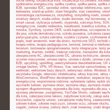
social selling
,
socjalizacja kota
,
socjalizacja szczeniaka
,
socreal
spółdzielnia energetyczna
,
spółka cywilna
,
spółka jawna
,
spółka z
B2B
,
sprzedaż B2C
,
sprzedaż online
,
sprzedaż telefoniczna
,
sprz
ładowania
,
stand-up polski
,
stare fotografie
,
staż zawodowy
,
stery
stomatologia zachowawcza
,
storytelling
,
storytelling marki
,
stream
struktury danych
,
studia online
,
studio domowe
,
styl biznesowy
,
s
smart casual
,
stylizacja sylwetki
,
stypendia
,
sukcesja firmy
,
SUV
energetyczne
,
światło niebieskie
,
światłowód
,
świetlica szkolna
,
ś
morska
,
Symfony
,
system OKR
,
szafa kapsułowa
,
szczepienie k
dla psa
,
szkoła demokratyczna
,
szkoła prywatna
,
szkolenia zawo
partycypacyjna
,
sztuka sakralna
,
szybkie czytanie
,
szyfrowanie 
prądu
,
teatr amatorski
,
teatr dla dzieci
,
techniczne SEO
,
techniki 
terapia online
,
terapia pedagogiczna
,
terminal
,
terminal w telefonie
terrarium
,
testowanie oprogramowania
,
testy integracyjne
,
testy j
marketing
,
tkactwo
,
torebki
,
tradycje rodzinne
,
transporter dla kot
ubezpieczenie AC
,
ubezpieczenie OC
,
ubrania techniczne
,
ubrania
uczenie maszynowe
,
umowa najmu
,
umowa o dzieło
,
umowa o pr
B2B
,
upcykling
,
upskilling
,
uwierzytelnianie dwuskładnikowe
,
UX w
vintage fashion
,
VPN
,
VR fitness
,
Vue
,
warsztat samochodowy
,
w
webhooki
,
wektorowe bazy danych
,
weterynarz online
,
Windows S
wizytówka Google
,
własność intelektualna
,
włosy kręcone
,
włosy 
WooCommerce
,
WordPress development
,
workation
,
wsparcie kr
energetyczna
,
wspomnienia rodzinne
,
wybielanie zębów
,
wybór st
wycinanki ludowe
,
wymiana okien
,
wymiana oleju
,
wymiana stude
wynajem długoterminowy
,
wyprawka dla kota
,
wyprawka dla psa
,
wystawy plenerowe
,
youngtimery
,
YouTube Shorts
,
zabawki węch
dla kota
,
zabezpieczenie lakieru
,
zabytkowe kościoły
,
zakup auta
krzyżackie
,
zapachy unisex
,
zarządzanie małą firmą
,
zawieszeni
zdrowie kobiet
,
zdrowie mężczyzn
,
zdrowie oczu
,
zdrowie słuchu
zegarki
,
zielona ściana
,
zielony dach
,
znak towarowy
,
znaki drog