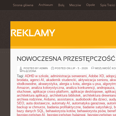
Archiwum
Opole
Strona główna
Bolą
Meczów
Spis Treści
REKLAMY
NOWOCZESNA PRZESTĘPCZOŚĆ
POSTED BY ADMIN
POSTED ON LIP - 5 - 2026
MOŻLIWOŚĆ K
WYŁĄCZONA
Tagi:
ADHD w szkole
,
administracja serwerami
,
Adobe XD
,
adopcj
brodata
,
agenci AI
,
akademik studencki
,
aktywizacja seniora
,
akw
słodkowodne
,
akwarystyka
,
alergia u kota
,
alergia u psa
,
algorytm
Amazon
,
analiza kolorystyczna
,
analiza konkurencji
,
andropauza
,
słuchowe
,
aplikacje cross-platform
,
aplikacje desktopowe
,
aplika
architektura aplikacji
,
architektura bibliotek
,
architektura drewnian
archiwa rodzinne
,
Arduino
,
assistance
,
audiobooki dla dzieci
,
audy
SEO
,
auta dostawcze
,
automaty AI
,
automatyka garażowa
,
autom
backup w chmurze
,
badania profilaktyczne
,
badanie satysfakcji
,
b
bazy danych SQL
,
behawiorysta kotów
,
behawiorysta psów
,
benef
bezpieczeństwo AI
,
bezpieczeństwo hulajnogi
,
bezpieczeństwo se