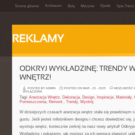
Archiwum
Opole
Strona główna
Bolą
Meczów
Spis Treści
REKLAMY
ODKRYJ WYKŁADZINĘ: TRENDY W
WNĘTRZ!
POSTED BY ADMIN
POSTED ON MAR - 23 - 2025
MOŻLIWOŚĆ 
WYŁĄCZONA
Tagi:
Aranżacja Wnętrz
,
Dekoracja
,
Design
,
Inspiracje
,
Materiały
,
Pomieszczenia
,
Remont.
,
Trendy
,
Wystrój
W dzisiejszych czasach aranżacja wnętrz stała się prawdziwym s
gustu. Jeśli jesteś miłośnikiem designu i chcesz dowiedzieć się, ⁣j
wystroju wnętrz, koniecznie zerknij na nasz nowy artykuł! Odkry
Wykładziny ‌i pokażemy, jak możesz ‌za ich pomocą stworzyć uni