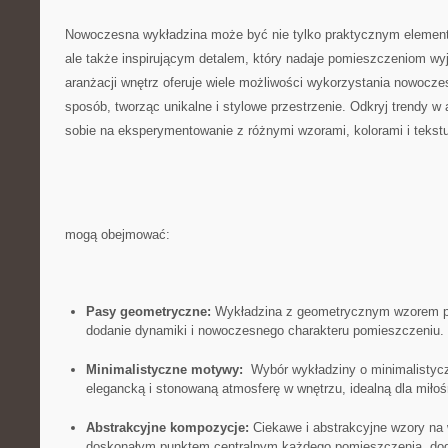
Nowoczesna wykładzina może być nie tylko praktycznym elemen
ale także inspirującym detalem, który nadaje pomieszczeniom wyj
aranżacji wnętrz oferuje wiele‍ możliwości ⁣wykorzystania nowocz
sposób, tworząc unikalne i stylowe przestrzenie. Odkryj trendy w 
sobie na‌ eksperymentowanie z różnymi wzorami, kolorami i tekst
mogą‌ obejmować:
Pasy ⁣geometryczne:
⁢Wykładzina z geometrycznym wzorem pa
dodanie dynamiki i nowoczesnego charakteru pomieszczeniu.
Minimalistyczne ⁣motywy:
⁤ Wybór wykładziny ‍o minimalisty
elegancką i stonowaną atmosferę w​ wnętrzu, idealną dla miłoś
Abstrakcyjne kompozycje:
Ciekawe i abstrakcyjne wzory na
doskonałym punktem centralnym każdego pomieszczenia, dod