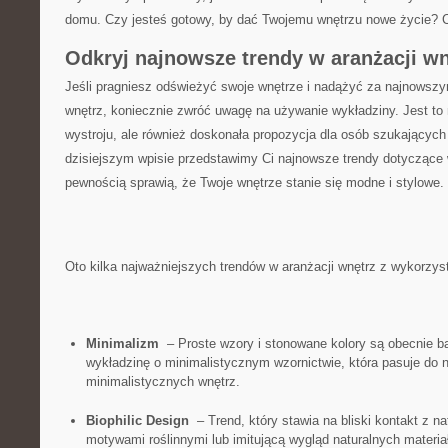
domu.‍ Czy ⁤jesteś gotowy, by dać Twojemu wnętrzu nowe życie? Czyta
Odkryj najnowsze trendy w aranżacji wn
Jeśli pragniesz odświeżyć ⁢swoje wnętrze​ i nadążyć za najnowszym
wnętrz, koniecznie zwróć uwagę⁣ na używanie wykładziny. Jest to 
wystroju, ale również doskonała propozycja dla osób​ szukających​
⁢dzisiejszym ‌wpisie przedstawimy Ci‍ najnowsze trendy dotyczące 
pewnością ‌sprawią, że Twoje wnętrze stanie się ​modne‌ i stylowe.
Oto kilka najważniejszych trendów w aranżacji wnętrz z wykorzys
Minimalizm
⁢ – Proste ‌wzory i stonowane kolory są obecnie‌ b
wykładzinę o minimalistycznym⁣ wzornictwie, która pasuje‌ do 
minimalistycznych wnętrz.
Biophilic Design
⁢ – Trend, który stawia na bliski kontakt z n
motywami roślinnymi lub imitującą wygląd naturalnych materiałów