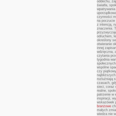
oddechu, za
światła, spo
wpatrywania 
uporządkowan
czynności ma
na poczucie 
z intencją, 
znaczenia. T
przyzwyczaj
odruchem, le
określony se
otwieranie o
innej zapisan
wdzięczna, a
czytania pr
tygodnia war
społecznych.
wspólne spac
czy piątkowy
najbliższyc
rozluźniają
czasach, gdy
sieci, coraz
realne, spok
patrzenie w 
inspiracji, 
wskazówek 
branżowe
cho
małych zmia
wiedza nie wy