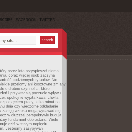
SCRIBE
FACEBOOK
TWITTER
tóry przez lata przyspieszał niemal
ania, coraz więcej osób zaczyna
artość codziennych rytuałów. Nie
wielkie przełomy ani kosztowne zmiany
 ale o drobne czynności, które
zień i przywracają poczucie wpływu.
er, spokojnie wypita kawa, chwila
rozpoczęciem pracy, kilka minut na
anu dnia czy wieczorne odkładanie
za zasięg wzroku mogą wydawać się
lecz w dłuższej perspektywie budują
ażny fundament dobrostanu. Wiele
nuje dziś w stałym napięciu
ym. Jesteśmy zasypywani