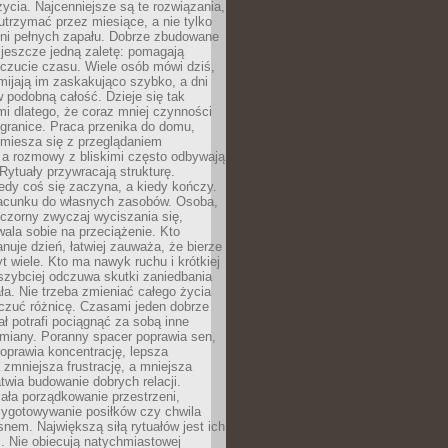
życia. Najcenniejsze są te rozwiązania,
 utrzymać przez miesiące, a nie tylko
dni pełnych zapału. Dobrze zbudowane
 jeszcze jedną zaletę: pomagają
czucie czasu. Wiele osób mówi dziś,
mijają im zaskakująco szybko, a dni
w podobną całość. Dzieje się tak
i dlatego, że coraz mniej czynności
granice. Praca przenika do domu,
miesza się z przeglądaniem
 a rozmowy z bliskimi często odbywają
 Rytuały przywracają strukturę.
edy coś się zaczyna, a kiedy kończy.
acunku do własnych zasobów. Osoba,
czorny zwyczaj wyciszania się,
wala sobie na przeciążenie. Kto
anuje dzień, łatwiej zauważa, że bierze
yt wiele. Kto ma nawyk ruchu i krótkiej
 szybciej odczuwa skutki zaniedbania
ła. Nie trzeba zmieniać całego życia
czuć różnicę. Czasami jeden dobrze
ał potrafi pociągnąć za sobą inne
miany. Poranny spacer poprawia sen,
oprawia koncentrację, lepsza
 zmniejsza frustrację, a mniejsza
atwia budowanie dobrych relacji.
ała porządkowanie przestrzeni,
zygotowywanie posiłków czy chwila
snem. Największą siłą rytuałów jest ich
. Nie obiecują natychmiastowej