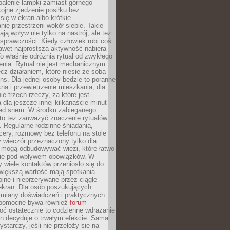
palenie lampki zamiast górnego
kojne zjedzenie posiłku bez
się w ekran albo krótkie
ie przestrzeni wokół siebie. Takie
ją wpływ nie tylko na nastrój, ale też
sprawczości. Kiedy człowiek robi coś
nawet najprostsza aktywność nabiera
o właśnie odróżnia rytuał od zwykłego
enia. Rytuał nie jest mechanicznym
cz działaniem, które niesie ze sobą
ns. Dla jednej osoby będzie to poranne
kna i przewietrzenie mieszkania, dla
ie trzech rzeczy, za które jest
 dla jeszcze innej kilkanaście minut
zed snem. W środku zabieganego
to też zauważyć znaczenie rytuałów
 Regularne rodzinne śniadania,
ery, rozmowy bez telefonu na stole
 wieczór przeznaczony tylko dla
h mogą odbudowywać więzi, które łatwo
 się pod wpływem obowiązków. W
 wiele kontaktów przeniosło się do
 większą wartość mają spotkania
ojne i nieprzerywane przez ciągłe
ekran. Dla osób poszukujących
wymiany doświadczeń i praktycznych
pomocne bywa również
forum
ć ostatecznie to codzienne wdrażanie
n decyduje o trwałym efekcie. Sama
starczy, jeśli nie przełoży się na