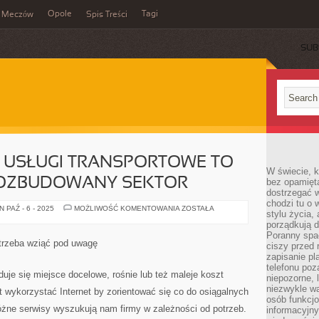
Opole
Tagi
Meczów
Spis Treści
SUB
 USŁUGI TRANSPORTOWE TO
W świecie, k
ROZBUDOWANY SEKTOR
bez opamięt
dostrzegać w
chodzi tu o 
PROFESJONALNE
 PAŹ - 6 - 2025
MOŻLIWOŚĆ KOMENTOWANIA
ZOSTAŁA
stylu życia,
USŁUGI
TRANSPORTOWE
porządkują d
TO
Poranny spac
NIESŁYCHANIE
trzeba wziąć pod uwagę
ciszy przed 
ROZBUDOWANY
SEKTOR
zapisanie pl
telefonu po
duje się miejsce docelowe, rośnie lub też maleje koszt
niepozorne, 
niezwykle w
 wykorzystać Internet by zorientować się co do osiągalnych
osób funkcjo
óżne serwisy wyszukują nam firmy w zależności od potrzeb.
informacyjn