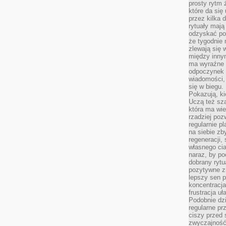
prosty rytm 
które da się
przez kilka 
rytuały mają
odzyskać po
że tygodnie 
zlewają się 
między innym
ma wyraźne 
odpoczynek 
wiadomości,
się w biegu.
Pokazują, ki
Uczą też sz
która ma wie
rzadziej poz
regularnie pl
na siebie zb
regeneracji,
własnego cia
naraz, by po
dobrany rytu
pozytywne z
lepszy sen p
koncentracja
frustracja uł
Podobnie dzi
regularne pr
ciszy przed 
zwyczajność