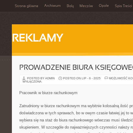
Archiwum
Opole
Strona główna
Bolą
Meczów
Spis Treści
REKLAMY
PROWADZENIE BIURA KSIĘGOW
POSTED BY ADMIN
POSTED ON LIP - 6 - 2025
MOŻLIWOŚĆ K
WYŁĄCZONA
Pracownik w biurze rachunkowym
Zatrudniony w biurze rachunkowym ma wybitnie kolosalną ilość pr
doświadczona w tych sprawach, bo w owym czasie łatwiej jej to ws
wybiera się na staż do biura rachunkowego wówczas musi śledzi
skupieniem. W szczególe do najważniejszych czynności należy ro