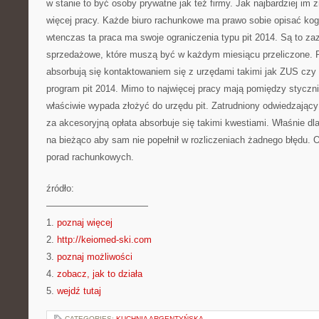
w stanie to być osoby prywatne jak też firmy. Jak najbardziej im
więcej pracy. Każde biuro rachunkowe ma prawo sobie opisać ko
wtenczas ta praca ma swoje ograniczenia typu pit 2014. Są to z
sprzedażowe, które muszą być w każdym miesiącu przeliczone. 
absorbują się kontaktowaniem się z urzędami takimi jak ZUS czy 
program pit 2014. Mimo to najwięcej pracy mają pomiędzy styczn
właściwie wypada złożyć do urzędu pit. Zatrudniony odwiedzający
za akcesoryjną opłata absorbuje się takimi kwestiami. Właśnie dl
na bieżąco aby sam nie popełnił w rozliczeniach żadnego błędu. 
porad rachunkowych.
źródło:
———————————
1.
poznaj więcej
2.
http://keiomed-ski.com
3.
poznaj możliwości
4.
zobacz, jak to działa
5.
wejdź tutaj
CATEGORIES:
KUCHNIA ARGENTYŃSKA