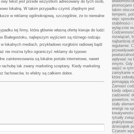
wiadomościam
 owy tekst jest przede wszystkim adresowany do tych osób,
promocjami 
typowo lokalną. W takim przypadku czymś zbędnym jest
takim otocze
tempem, potr
usze w reklamę ogólnokrajową, szczególnie, że to nierealne
więc sposob
stabilności i
wyłącznie re
padku tej firmy, która głównie własną ofertę kieruje do ludzi
Codzienność 
rozwiązań, b
wo Białegostoku, najlepszym wyjściem są różnego rodzaju
najbardziej 
 w lokalnych mediach, przykładowo rozgłośni radiowej bądź
regularnie. 
przewidywal
iaż nie można tylko ograniczyć reklamy do typowo
powtarzalno
e zainteresowania są lokalne portale internetowe, nawet
wpływać na k
innymi. Gdy 
 rachubę tak zwany marketing szeptany. Kiedy marketing
wejść w ryt
zamykanie wi
ez fachowców, to efekty są całkiem dobre.
które zebrał
pomagają ró
Zamiast cod
kiedy odpocz
zadzwonić do
powietrze, 
stały elemen
energii na 
kreatywnośc
rytuały zwią
praktykować
dziesiątek p
Czasem wyst