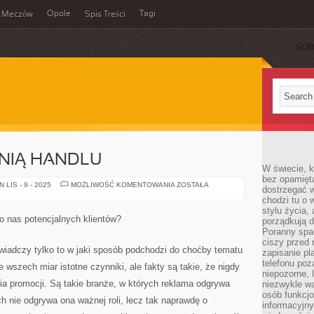
Opole
Tagi
Meczów
Spis Treści
SUB
NIĄ HANDLU
W świecie, k
bez opamięt
REKLAMA
LIS - 9 - 2025
MOŻLIWOŚĆ KOMENTOWANIA
ZOSTAŁA
dostrzegać w
DŹWIGNIĄ
chodzi tu o 
HANDLU
stylu życia,
 nas potencjalnych klientów?
porządkują d
Poranny spac
ciszy przed 
 świadczy tylko to w jaki sposób podchodzi do choćby tematu
zapisanie pl
telefonu po
 wszech miar istotne czynniki, ale fakty są takie, że nigdy
niepozorne, 
 promocji. Są takie branże, w których reklama odgrywa
niezwykle w
osób funkcjo
ych nie odgrywa ona ważnej roli, lecz tak naprawdę o
informacyjn