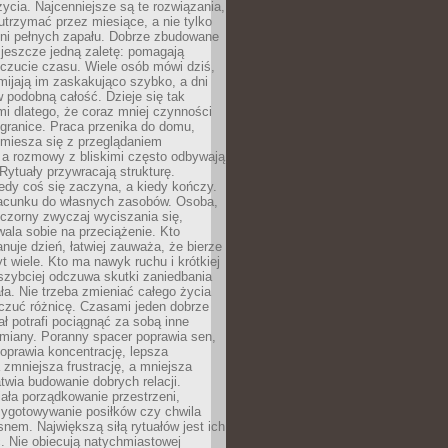
życia. Najcenniejsze są te rozwiązania,
 utrzymać przez miesiące, a nie tylko
dni pełnych zapału. Dobrze zbudowane
 jeszcze jedną zaletę: pomagają
czucie czasu. Wiele osób mówi dziś,
mijają im zaskakująco szybko, a dni
w podobną całość. Dzieje się tak
i dlatego, że coraz mniej czynności
granice. Praca przenika do domu,
miesza się z przeglądaniem
 a rozmowy z bliskimi często odbywają
 Rytuały przywracają strukturę.
edy coś się zaczyna, a kiedy kończy.
acunku do własnych zasobów. Osoba,
czorny zwyczaj wyciszania się,
wala sobie na przeciążenie. Kto
anuje dzień, łatwiej zauważa, że bierze
yt wiele. Kto ma nawyk ruchu i krótkiej
 szybciej odczuwa skutki zaniedbania
ła. Nie trzeba zmieniać całego życia
czuć różnicę. Czasami jeden dobrze
ał potrafi pociągnąć za sobą inne
miany. Poranny spacer poprawia sen,
oprawia koncentrację, lepsza
 zmniejsza frustrację, a mniejsza
atwia budowanie dobrych relacji.
ała porządkowanie przestrzeni,
zygotowywanie posiłków czy chwila
snem. Największą siłą rytuałów jest ich
. Nie obiecują natychmiastowej