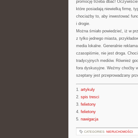
promocję trzeba dbać! Oczywiście
które posiadają niewielką firmę, 
chociażby to, aby inwestować fund
i drogie.
Można śmiało powiedzieć, iż w przy
z tylko jednego miasta, przykłado
media lokalne. Generalnie reklama
czasopiśmie, nie jest droga. Choc
tradycyjnych mediów. Również godn
fora dyskusyjne. Weźmy choćby w
szeptany jest przeprowadzany prz
1.
artykuly
2.
spis tresci
3.
felietony
4.
felietony
5.
nawigacja
CATEGORIES:
NIERUCHOMOŚCI