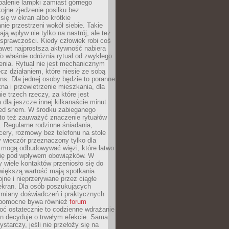
palenie lampki zamiast górnego
kojne zjedzenie posiłku bez
się w ekran albo krótkie
ie przestrzeni wokół siebie. Takie
ją wpływ nie tylko na nastrój, ale też
sprawczości. Kiedy człowiek robi coś
nawet najprostsza aktywność nabiera
o właśnie odróżnia rytuał od zwykłego
enia. Rytuał nie jest mechanicznym
cz działaniem, które niesie ze sobą
ns. Dla jednej osoby będzie to poranne
kna i przewietrzenie mieszkania, dla
ie trzech rzeczy, za które jest
 dla jeszcze innej kilkanaście minut
zed snem. W środku zabieganego
to też zauważyć znaczenie rytuałów
 Regularne rodzinne śniadania,
ery, rozmowy bez telefonu na stole
 wieczór przeznaczony tylko dla
h mogą odbudowywać więzi, które łatwo
 się pod wpływem obowiązków. W
 wiele kontaktów przeniosło się do
 większą wartość mają spotkania
ojne i nieprzerywane przez ciągłe
ekran. Dla osób poszukujących
wymiany doświadczeń i praktycznych
pomocne bywa również
forum
ć ostatecznie to codzienne wdrażanie
n decyduje o trwałym efekcie. Sama
starczy, jeśli nie przełoży się na