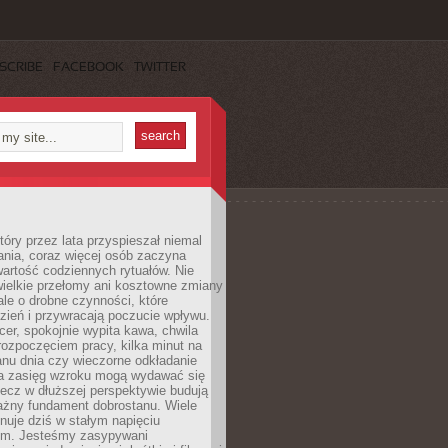
SCRIBE
FACEBOOK
TWITTER
tóry przez lata przyspieszał niemal
ania, coraz więcej osób zaczyna
artość codziennych rytuałów. Nie
wielkie przełomy ani kosztowne zmiany
 ale o drobne czynności, które
zień i przywracają poczucie wpływu.
er, spokojnie wypita kawa, chwila
rozpoczęciem pracy, kilka minut na
anu dnia czy wieczorne odkładanie
za zasięg wzroku mogą wydawać się
lecz w dłuższej perspektywie budują
ażny fundament dobrostanu. Wiele
nuje dziś w stałym napięciu
ym. Jesteśmy zasypywani