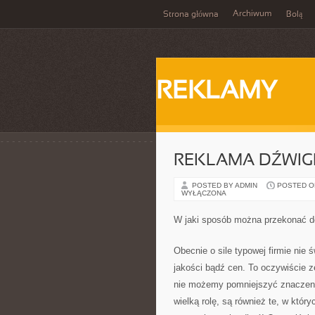
Archiwum
Strona główna
Bolą
REKLAMY
REKLAMA DŹWIG
POSTED BY ADMIN
POSTED ON 
WYŁĄCZONA
W jaki sposób można przekonać do
Obecnie o sile typowej firmie nie
jakości bądź cen. To oczywiście ze
nie możemy pomniejszyć znaczenia
wielką rolę, są również te, w któr