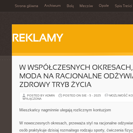
Archiwum
Opole
Strona główna
Bolą
Meczów
Spis Treści
REKLAMY
W WSPÓŁCZESNYCH OKRESACH,
MODA NA RACJONALNE ODŻYWIA
ZDROWY TRYB ŻYCIA
POSTED BY ADMIN
POSTED ON SIE - 5 - 2025
MOŻLIWOŚĆ K
WYŁĄCZONA
Mieszkańcy nagminnie ulegają rozlicznym kontuzjom
W nowoczesnych okresach, przeważa styl na racjonalne odżywiani
osób praktykuje dzisiaj rozmaitego rodzaju sporty, ćwiczenia fizy