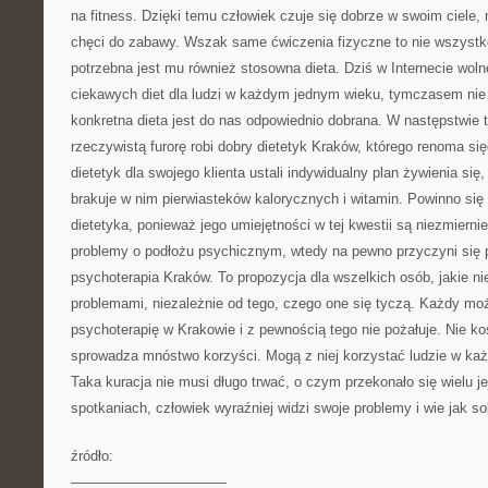
na fitness. Dzięki temu człowiek czuje się dobrze w swoim ciele,
chęci do zabawy. Wszak same ćwiczenia fizyczne to nie wszystko
potrzebna jest mu również stosowna dieta. Dziś w Internecie wol
ciekawych diet dla ludzi w każdym jednym wieku, tymczasem ni
konkretna dieta jest do nas odpowiednio dobrana. W następstwie 
rzeczywistą furorę robi dobry dietetyk Kraków, którego renoma si
dietetyk dla swojego klienta ustali indywidualny plan żywienia się,
brakuje w nim pierwiasteków kalorycznych i witamin. Powinno się 
dietetyka, ponieważ jego umiejętności w tej kwestii są niezmierni
problemy o podłożu psychicznym, wtedy na pewno przyczyni się 
psychoterapia Kraków. To propozycja dla wszelkich osób, jakie ni
problemami, niezależnie od tego, czego one się tyczą. Każdy moż
psychoterapię w Krakowie i z pewnością tego nie pożałuje. Nie k
sprowadza mnóstwo korzyści. Mogą z niej korzystać ludzie w każd
Taka kuracja nie musi długo trwać, o czym przekonało się wielu je
spotkaniach, człowiek wyraźniej widzi swoje problemy i wie jak sob
źródło:
———————————