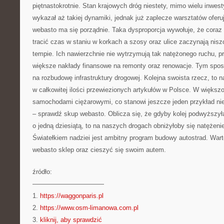
piętnastokrotnie. Stan krajowych dróg niestety, mimo wielu inwest
wykazał aż takiej dynamiki, jednak już zaplecze warsztatów ofe
webasto ma się porządnie. Taka dysproporcja wywołuje, że cora
tracić czas w staniu w korkach a szosy oraz ulice zaczynają ni
tempie. Ich nawierzchnie nie wytrzymują tak natężonego ruchu, p
większe nakłady finansowe na remonty oraz renowacje. Tym spo
na rozbudowę infrastruktury drogowej. Kolejna swoista rzecz, to n
w całkowitej ilości przewiezionych artykułów w Polsce. W większ
samochodami ciężarowymi, co stanowi jeszcze jeden przykład nie
– sprawdź skup webasto. Oblicza się, że gdyby kolej podwyższy
o jedną dziesiątą, to na naszych drogach obniżyłoby się natężenie
Światełkiem nadziei jest ambitny program budowy autostrad. Wa
webasto sklep oraz cieszyć się swoim autem.
źródło:
———————————
1.
https://waggonparis.pl
2.
https://www.osm-limanowa.com.pl
3.
kliknij, aby sprawdzić