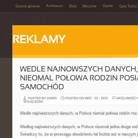
Archiwum
Opole
Strona główna
Bolą
Meczów
Spis Treści
REKLAMY
WEDLE NAJNOWSZYCH DANYCH,
NIEOMAL POŁOWA RODZIN POSI
SAMOCHÓD
POSTED BY ADMIN
POSTED ON WRZ - 23 - 2025
MOŻLIWOŚĆ 
WYŁĄCZONA
Wedle najświeższych danych, w Polsce niemal połowa rodzin ma 
Według najświeższych danych, w Polsce nieomal jedna druga rod
Świadczy to, że w przeciągu dwudziestu lat liczba aut w naszym 