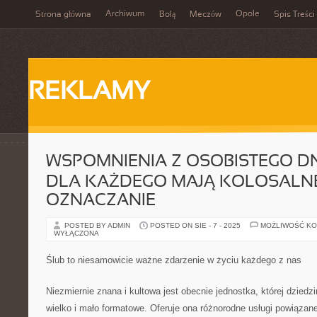
Archiwum
Opole
Strona główna
Bolą
Meczów
Spis Treści
REKLAMY
WSPOMNIENIA Z OSOBISTEGO DN
DLA KAŻDEGO MAJĄ KOLOSALN
OZNACZANIE
POSTED BY ADMIN
POSTED ON SIE - 7 - 2025
MOŻLIWOŚĆ K
WYŁĄCZONA
Ślub to niesamowicie ważne zdarzenie w życiu każdego z nas
Niezmiernie znana i kultowa jest obecnie jednostka, której dziedz
wielko i mało formatowe. Oferuje ona różnorodne usługi powiązane