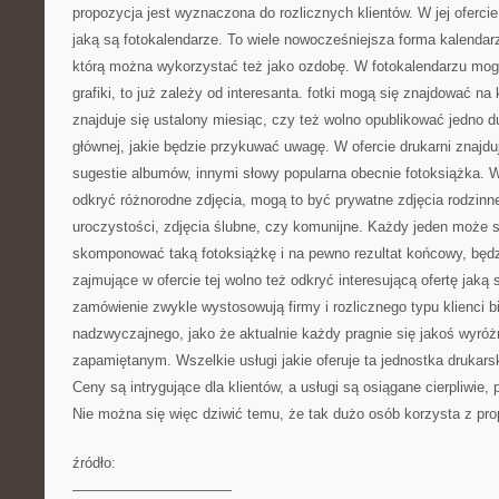
propozycja jest wyznaczona do rozlicznych klientów. W jej oferci
jaką są fotokalendarze. To wiele nowocześniejsza forma kalendarz
którą można wykorzystać też jako ozdobę. W fotokalendarzu mogą 
grafiki, to już zależy od interesanta. fotki mogą się znajdować na
znajduje się ustalony miesiąc, czy też wolno opublikować jedno d
głównej, jakie będzie przykuwać uwagę. W ofercie drukarni znajd
sugestie albumów, innymi słowy popularna obecnie fotoksiążka. W n
odkryć różnorodne zdjęcia, mogą to być prywatne zdjęcia rodzinne
uroczystości, zdjęcia ślubne, czy komunijne. Każdy jeden może 
skomponować taką fotoksiążkę i na pewno rezultat końcowy, będ
zajmujące w ofercie tej wolno też odkryć interesującą ofertę jaką 
zamówienie zwykle wystosowują firmy i rozlicznego typu klienci 
nadzwyczajnego, jako że aktualnie każdy pragnie się jakoś wyróżn
zapamiętanym. Wszelkie usługi jakie oferuje ta jednostka drukarsk
Ceny są intrygujące dla klientów, a usługi są osiągane cierpliwie,
Nie można się więc dziwić temu, że tak dużo osób korzysta z propo
źródło:
———————————