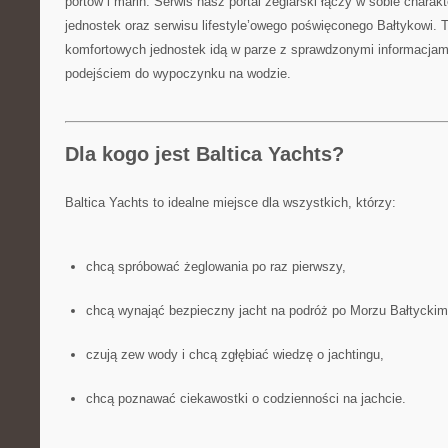
portów i marin. Serwis nasz portal żeglarski łączy w sobie charak
jednostek oraz serwisu lifestyle’owego poświęconego Bałtykowi. 
komfortowych jednostek idą w parze z sprawdzonymi informacjam
podejściem do wypoczynku na wodzie.
Dla kogo jest Baltica Yachts?
Baltica Yachts to idealne miejsce dla wszystkich, którzy:
chcą spróbować żeglowania po raz pierwszy,
chcą wynająć bezpieczny jacht na podróż po Morzu Bałtyckim
czują zew wody i chcą zgłębiać wiedzę o jachtingu,
chcą poznawać ciekawostki o codzienności na jachcie.