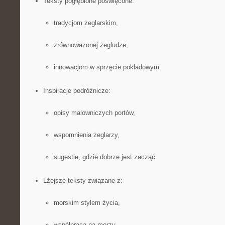
Teksty pogłębione poświęcone:
tradycjom żeglarskim,
zrównoważonej żegludze,
innowacjom w sprzęcie pokładowym.
Inspiracje podróżnicze:
opisy malowniczych portów,
wspomnienia żeglarzy,
sugestie, gdzie dobrze jest zacząć.
Lżejsze teksty związane z:
morskim stylem życia,
współpracą na morzu,