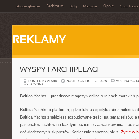
Archiwum
Opole
Strona główna
Bolą
Meczów
Spis Treści
REKLAMY
WYSPY I ARCHIPELAGI
POSTED BY ADMIN
POSTED ON LIS - 13 - 2025
MOŻLIWOŚĆ 
WYŁĄCZONA
Baltica Yachts – prestiżowy magazyn online o rejsach morskich p
Baltica Yachts to platforma, gdzie luksus spotyka się z miłością 
Baltica Yachts znajdziesz rozbudowane treści na temat rejsów, a 
pasjonatów jachtów na każdym poziomie zaawansowania – od świ
doświadczonych skipperów. Koniecznie zapoznaj się z:
Życie w h