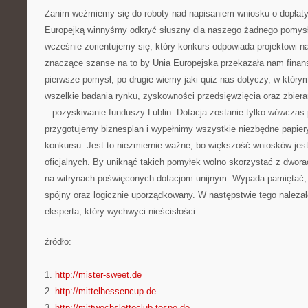
Zanim weźmiemy się do roboty nad napisaniem wniosku o dopłat
Europejką winnyśmy odkryć słuszny dla naszego żadnego pomysłu
wcześnie zorientujemy się, który konkurs odpowiada projektowi n
znaczące szanse na to by Unia Europejska przekazała nam finan
pierwsze pomysł, po drugie wiemy jaki quiz nas dotyczy, w któr
wszelkie badania rynku, zyskowności przedsięwzięcia oraz zbi
– pozyskiwanie funduszy Lublin. Dotacja zostanie tylko wówczas 
przygotujemy biznesplan i wypełnimy wszystkie niezbędne papier
konkursu. Jest to niezmiernie ważne, bo większość wniosków je
oficjalnych. By uniknąć takich pomyłek wolno skorzystać z dwor
na witrynach poświęconych dotacjom unijnym. Wypada pamiętać, 
spójny oraz logicznie uporządkowany. W następstwie tego należa
eksperta, który wychwyci nieścisłości.
źródło:
———————————
1.
http://mister-sweet.de
2.
http://mittelhessencup.de
3.
http://mittwochslottoclub-tespe.de