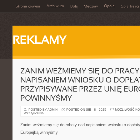
Archiwum
Opole
Strona główna
Bolą
Meczów
Spis Treści
REKLAMY
ZANIM WEŹMIEMY SIĘ DO PRAC
NAPISANIEM WNIOSKU O DOPŁA
PRZYPISYWANE PRZEZ UNIĘ EUR
POWINNYŚMY
POSTED BY ADMIN
POSTED ON SIE - 8 - 2025
MOŻLIWOŚĆ K
WYŁĄCZONA
Zanim weźmiemy się do roboty nad napisaniem wniosku o dopłaty
Europejką winnyśmy